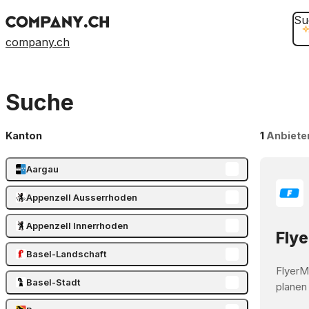
Su
company.ch
Suche
Kanton
1
Anbiete
Aargau
Appenzell Ausserrhoden
Appenzell Innerrhoden
Flye
Basel-Landschaft
FlyerM
Basel-Stadt
planen