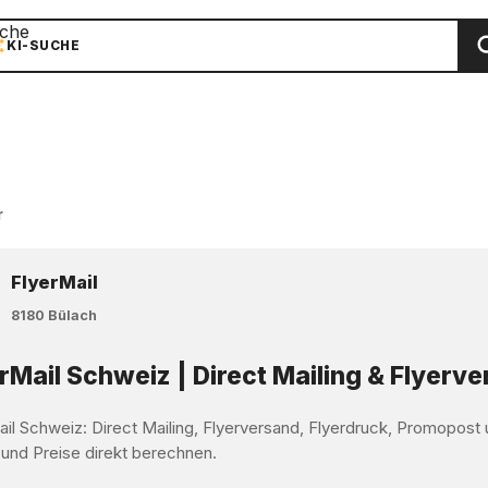
che
KI-SUCHE
r
FlyerMail
8180 Bülach
rMail Schweiz | Direct Mailing & Flyerv
ail Schweiz: Direct Mailing, Flyerversand, Flyerdruck, Promopos
 und Preise direkt berechnen.