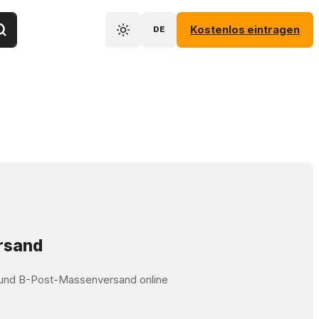
Kostenlos eintragen
DE
ersand
t und B-Post-Massenversand online