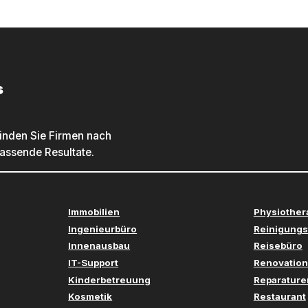
s
inden Sie Firmen nach
passende Resultate.
Immobilien
Physiother
Ingenieurbüro
Reinigungs
Innenausbau
Reisebüro
IT-Support
Renovation
Kinderbetreuung
Reparature
Kosmetik
Restaurant