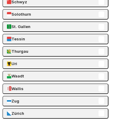
Schwyz
Solothurn
St. Gallen
Tessin
Thurgau
Uri
Waadt
Wallis
Zug
Zürich