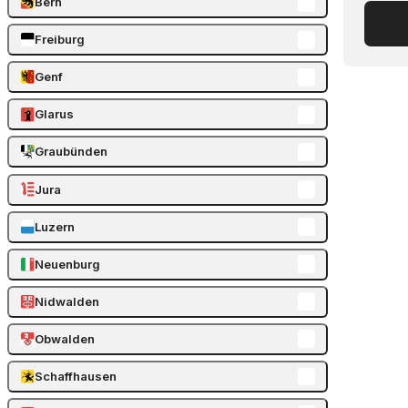
Bern
Freiburg
Genf
Glarus
Graubünden
Jura
Luzern
Neuenburg
Nidwalden
Obwalden
Schaffhausen