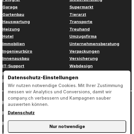
Garage
Supermarkt
Gartenbau
Tierarzt
Hauswartung
Transporte
Heizung
Treuhand
Hotel
Umzugsfirma
Immobilien
Unternehmensberatung
Ingenieurbüro
Verpackungen
Innenausbau
Versicherung
IT-Support
Webdesign
Kinderbetreuung
Weiterbildung
Datenschutz-Einstellungen
Kosmetik
Zahnarzt
Wir nutzen notwendige Cookies. Mit Ihrer Zustimmung
messen wir Analytics und Conversions, damit wir
company.ch verbessern und Kampagnen sauber
Login
auswerten können.
Impressum
Datenschutz
Datenschutz
Nur notwendige
AGB