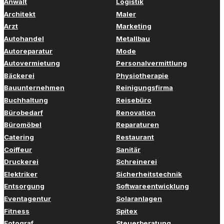
Anwalt
Logistik
Architekt
Maler
Arzt
Marketing
Autohandel
Metallbau
Autoreparatur
Mode
Autovermietung
Personalvermittlung
Bäckerei
Physiotherapie
Bauunternehmen
Reinigungsfirma
Buchhaltung
Reisebüro
Bürobedarf
Renovation
Büromöbel
Reparaturen
Catering
Restaurant
Coiffeur
Sanitär
Druckerei
Schreinerei
Elektriker
Sicherheitstechnik
Entsorgung
Softwareentwicklung
Eventagentur
Solaranlagen
Fitness
Spitex
Fotograf
Steuerberatung