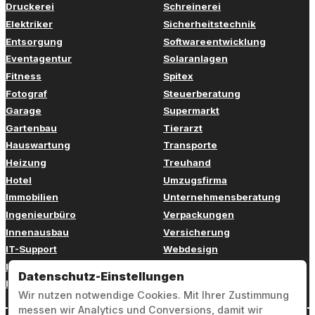
Druckerei
Schreinerei
Elektriker
Sicherheitstechnik
Entsorgung
Softwareentwicklung
Eventagentur
Solaranlagen
Fitness
Spitex
Fotograf
Steuerberatung
Garage
Supermarkt
Gartenbau
Tierarzt
Hauswartung
Transporte
Heizung
Treuhand
Hotel
Umzugsfirma
Immobilien
Unternehmensberatung
Ingenieurbüro
Verpackungen
Innenausbau
Versicherung
IT-Support
Webdesign
Kinderbetreuung
Weiterbildung
Datenschutz-Einstellungen
Kosmetik
Zahnarzt
Wir nutzen notwendige Cookies. Mit Ihrer Zustimmung
messen wir Analytics und Conversions, damit wir