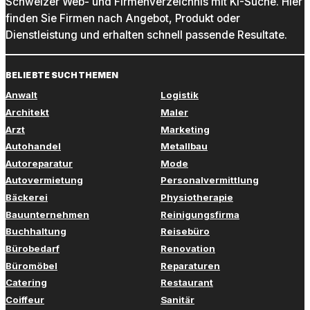
Schweizer Web- und Firmenverzeichnis mit KI-Suche. Hier
finden Sie Firmen nach Angebot, Produkt oder
Dienstleistung und erhalten schnell passende Resultate.
BELIEBTE SUCHTHEMEN
Anwalt
Logistik
Architekt
Maler
Arzt
Marketing
Autohandel
Metallbau
Autoreparatur
Mode
Autovermietung
Personalvermittlung
Bäckerei
Physiotherapie
Bauunternehmen
Reinigungsfirma
Buchhaltung
Reisebüro
Bürobedarf
Renovation
Büromöbel
Reparaturen
Catering
Restaurant
Coiffeur
Sanitär