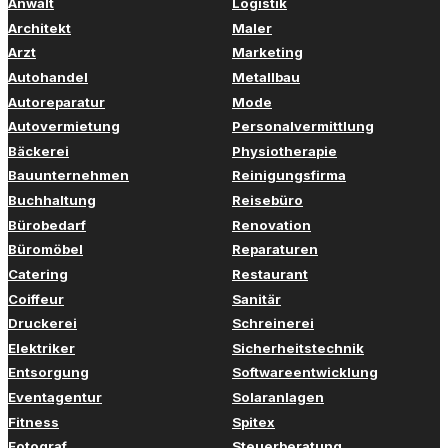
Anwalt
Logistik
Architekt
Maler
Arzt
Marketing
Autohandel
Metallbau
Autoreparatur
Mode
Autovermietung
Personalvermittlung
Bäckerei
Physiotherapie
Bauunternehmen
Reinigungsfirma
Buchhaltung
Reisebüro
Bürobedarf
Renovation
Büromöbel
Reparaturen
Catering
Restaurant
Coiffeur
Sanitär
Druckerei
Schreinerei
Elektriker
Sicherheitstechnik
Entsorgung
Softwareentwicklung
Eventagentur
Solaranlagen
Fitness
Spitex
Fotograf
Steuerberatung