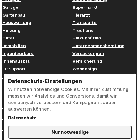
Garage
Supermarkt
Gartenbau
Tierarzt
Hauswartung
Transporte
Heizung
Treuhand
Hotel
Umzugsfirma
Immobilien
Unternehmensberatung
Ingenieurbüro
Verpackungen
Innenausbau
Versicherung
IT-Support
Webdesign
Kinderbetreuung
Weiterbildung
Datenschutz-Einstellungen
Kosmetik
Zahnarzt
Wir nutzen notwendige Cookies. Mit Ihrer Zustimmung
messen wir Analytics und Conversions, damit wir
company.ch verbessern und Kampagnen sauber
Login
auswerten können.
Impressum
Datenschutz
Datenschutz
Nur notwendige
AGB