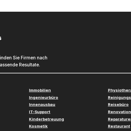
s
inden Sie Firmen nach
passende Resultate.
Immobilien
Physiother
Ingenieurbüro
Reinigungs
Innenausbau
Reisebüro
IT-Support
Renovation
Kinderbetreuung
Reparature
Kosmetik
Restaurant