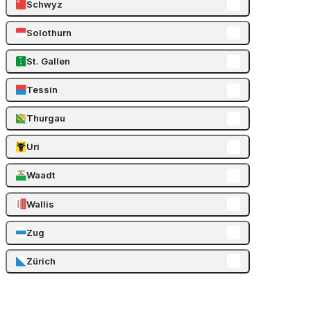
Schwyz
Solothurn
St. Gallen
Tessin
Thurgau
Uri
Waadt
Wallis
Zug
Zürich