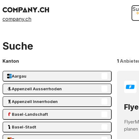
Su
company.ch
Suche
Kanton
1
Anbiete
Aargau
Appenzell Ausserrhoden
Appenzell Innerrhoden
Flye
Basel-Landschaft
FlyerM
Basel-Stadt
planen