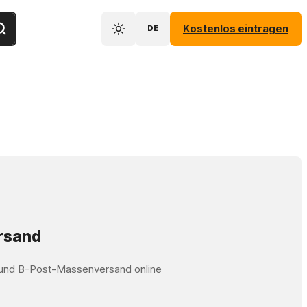
Kostenlos eintragen
DE
ersand
t und B-Post-Massenversand online