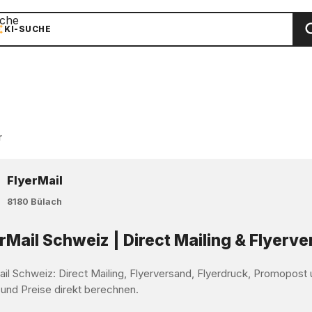
che
KI-SUCHE
r
FlyerMail
8180 Bülach
rMail Schweiz | Direct Mailing & Flyerv
ail Schweiz: Direct Mailing, Flyerversand, Flyerdruck, Promopos
 und Preise direkt berechnen.