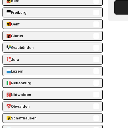
Bern
Freiburg
Genf
Glarus
Graubünden
Jura
Luzern
Neuenburg
Nidwalden
Obwalden
Schaffhausen