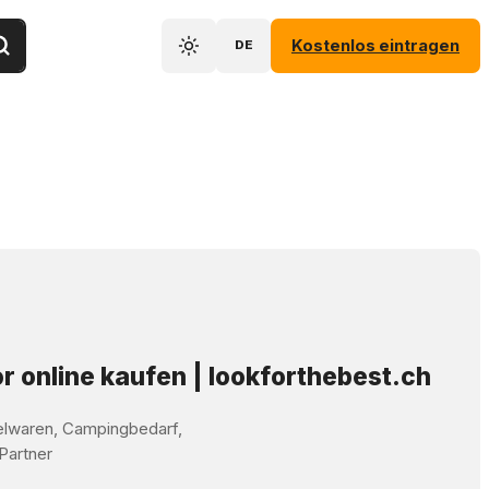
Kostenlos eintragen
DE
r online kaufen | lookforthebest.ch
elwaren, Campingbedarf,
 Partner