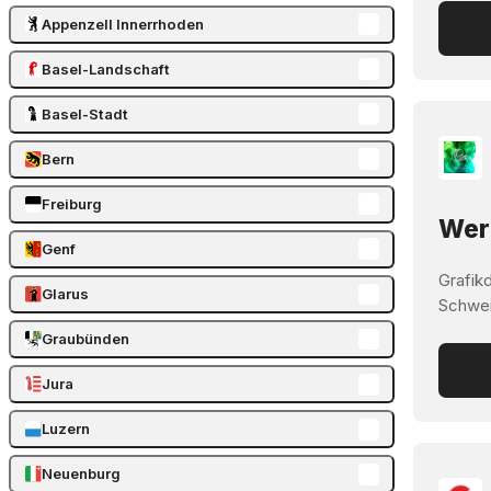
Appenzell Innerrhoden
Basel-Landschaft
Basel-Stadt
Bern
Freiburg
Werb
Genf
Grafik
Glarus
Schwei
Graubünden
Jura
Luzern
Neuenburg