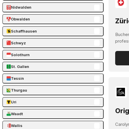
Nidwalden
Obwalden
Züri
Schaffhausen
Buchen
profes
Schwyz
Solothurn
St. Gallen
Tessin
Thurgau
Uri
Orig
Waadt
Carolyn
Wallis