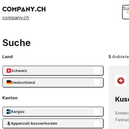
Su
company.ch
Suche
Land
5
Anbiete
Schweiz
Deutschland
Kanton
Kusc
Aargau
Entdec
Fasnach
Appenzell Ausserrhoden