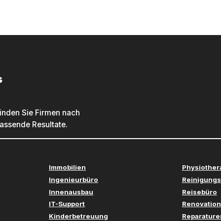
s
inden Sie Firmen nach
passende Resultate.
Immobilien
Physiother
Ingenieurbüro
Reinigungs
Innenausbau
Reisebüro
IT-Support
Renovation
Kinderbetreuung
Reparature