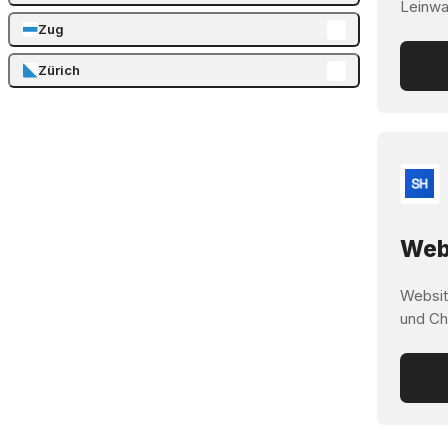
Leinwa
Zug
Zürich
Webs
Websit
und Ch