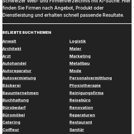
Schweizer Web- und Firmenverzeichnis mit KI-Suche. Hier
finden Sie Firmen nach Angebot, Produkt oder
Dienstleistung und erhalten schnell passende Resultate.
BELIEBTE SUCHTHEMEN
Anwalt
Logistik
Architekt
Maler
Arzt
Marketing
Autohandel
Metallbau
Autoreparatur
Mode
Autovermietung
Personalvermittlung
Bäckerei
Physiotherapie
Bauunternehmen
Reinigungsfirma
Buchhaltung
Reisebüro
Bürobedarf
Renovation
Büromöbel
Reparaturen
Catering
Restaurant
Coiffeur
Sanitär