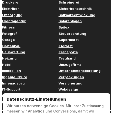
Druckerei
Schreinerei
Elektriker
Sicherheitstechnik
Entsorgung
Softwareentwicklung
Eventagentur
Solaranlagen
Fitness
Spitex
Fotograf
Steuerberatung
Garage
Supermarkt
Gartenbau
Tierarzt
Hauswartung
Transporte
Heizung
Treuhand
Hotel
Umzugsfirma
Immobilien
Unternehmensberatung
Ingenieurbüro
Verpackungen
Innenausbau
Versicherung
IT-Support
Webdesign
Kinderbetreuung
Weiterbildung
Datenschutz-Einstellungen
Kosmetik
Zahnarzt
Wir nutzen notwendige Cookies. Mit Ihrer Zustimmung
messen wir Analytics und Conversions, damit wir