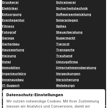
Druckerei
Schreinerei
Elektriker
Sicherheitstechnik
Entsorgung
Softwareentwicklung
Eventagentur
Solaranlagen
Fitness
Spitex
Fotograf
Steuerberatung
Garage
Supermarkt
Gartenbau
Tierarzt
Hauswartung
Transporte
Heizung
Treuhand
Hotel
Umzugsfirma
Immobilien
Unternehmensberatung
Ingenieurbüro
Verpackungen
Innenausbau
Versicherung
IT-Support
Webdesign
Kinderbetreuung
Weiterbildung
Datenschutz-Einstellungen
Kosmetik
Zahnarzt
Wir nutzen notwendige Cookies. Mit Ihrer Zustimmung
messen wir Analytics und Conversions, damit wir