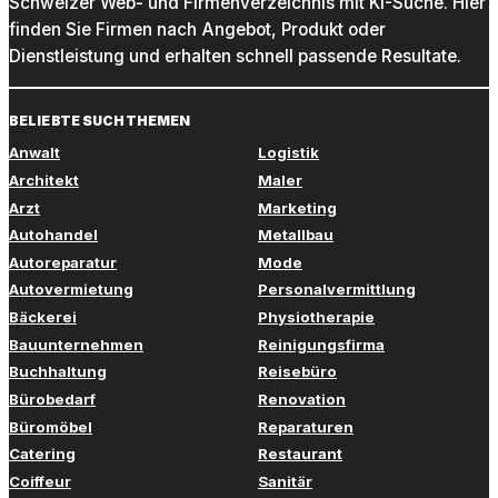
Schweizer Web- und Firmenverzeichnis mit KI-Suche. Hier
finden Sie Firmen nach Angebot, Produkt oder
Dienstleistung und erhalten schnell passende Resultate.
BELIEBTE SUCHTHEMEN
Anwalt
Logistik
Architekt
Maler
Arzt
Marketing
Autohandel
Metallbau
Autoreparatur
Mode
Autovermietung
Personalvermittlung
Bäckerei
Physiotherapie
Bauunternehmen
Reinigungsfirma
Buchhaltung
Reisebüro
Bürobedarf
Renovation
Büromöbel
Reparaturen
Catering
Restaurant
Coiffeur
Sanitär