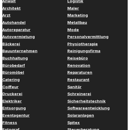
Anwalt
Logistik
Architekt
Maler
Arzt
Marketing
Autohandel
Metallbau
Autoreparatur
Mode
Autovermietung
Personalvermittlung
Bäckerei
Physiotherapie
Bauunternehmen
Reinigungsfirma
Buchhaltung
Reisebüro
Bürobedarf
Renovation
Büromöbel
Reparaturen
Catering
Restaurant
Coiffeur
Sanitär
Druckerei
Schreinerei
Elektriker
Sicherheitstechnik
Entsorgung
Softwareentwicklung
Eventagentur
Solaranlagen
Fitness
Spitex
Fotograf
Steuerberatung