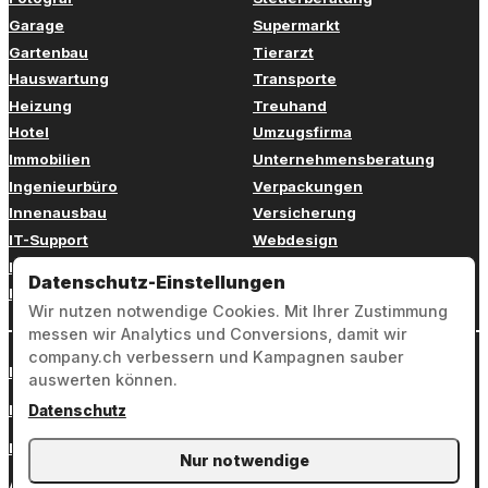
Garage
Supermarkt
Gartenbau
Tierarzt
Hauswartung
Transporte
Heizung
Treuhand
Hotel
Umzugsfirma
Immobilien
Unternehmensberatung
Ingenieurbüro
Verpackungen
Innenausbau
Versicherung
IT-Support
Webdesign
Kinderbetreuung
Weiterbildung
Datenschutz-Einstellungen
Kosmetik
Zahnarzt
Wir nutzen notwendige Cookies. Mit Ihrer Zustimmung
messen wir Analytics und Conversions, damit wir
company.ch verbessern und Kampagnen sauber
Login
auswerten können.
Impressum
Datenschutz
Datenschutz
Nur notwendige
AGB