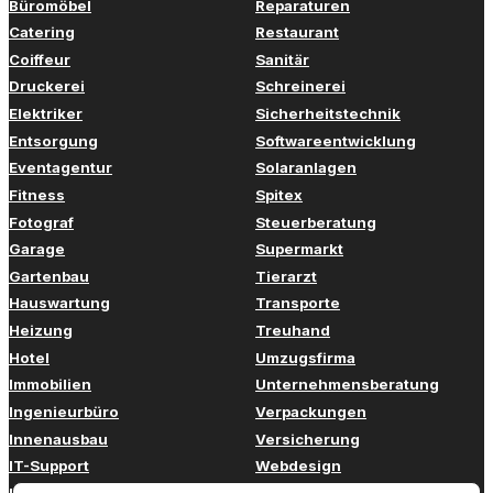
Büromöbel
Reparaturen
Catering
Restaurant
Coiffeur
Sanitär
Druckerei
Schreinerei
Elektriker
Sicherheitstechnik
Entsorgung
Softwareentwicklung
Eventagentur
Solaranlagen
Fitness
Spitex
Fotograf
Steuerberatung
Garage
Supermarkt
Gartenbau
Tierarzt
Hauswartung
Transporte
Heizung
Treuhand
Hotel
Umzugsfirma
Immobilien
Unternehmensberatung
Ingenieurbüro
Verpackungen
Innenausbau
Versicherung
IT-Support
Webdesign
Kinderbetreuung
Weiterbildung