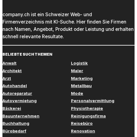
company.ch ist ein Schweizer Web- und
Firmenverzeichnis mit KI-Suche. Hier finden Sie Firmen
nach Namen, Angebot, Produkt oder Leistung und erhalten
schnell relevante Resultate.
BELIEBTE SUCHTHEMEN
Anwalt
Logistik
Architekt
Maler
Arzt
Marketing
Autohandel
Metallbau
Autoreparatur
Mode
Autovermietung
Personalvermittlung
Bäckerei
Physiotherapie
Bauunternehmen
Reinigungsfirma
Buchhaltung
Reisebüro
Bürobedarf
Renovation