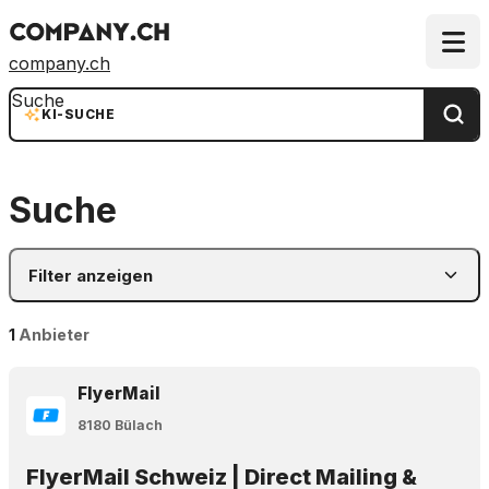
company.ch
Suche
KI-SUCHE
Suche
Filter anzeigen
1
Anbieter
FlyerMail
8180 Bülach
FlyerMail Schweiz | Direct Mailing &