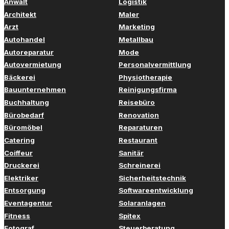
Anwalt
Logistik
Architekt
Maler
Arzt
Marketing
Autohandel
Metallbau
Autoreparatur
Mode
Autovermietung
Personalvermittlung
Bäckerei
Physiotherapie
Bauunternehmen
Reinigungsfirma
Buchhaltung
Reisebüro
Bürobedarf
Renovation
Büromöbel
Reparaturen
Catering
Restaurant
Coiffeur
Sanitär
Druckerei
Schreinerei
Elektriker
Sicherheitstechnik
Entsorgung
Softwareentwicklung
Eventagentur
Solaranlagen
Fitness
Spitex
Fotograf
Steuerberatung