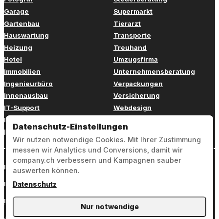
Garage
Supermarkt
Gartenbau
Tierarzt
Hauswartung
Transporte
Heizung
Treuhand
Hotel
Umzugsfirma
Immobilien
Unternehmensberatung
Ingenieurbüro
Verpackungen
Innenausbau
Versicherung
IT-Support
Webdesign
Kinderbetreuung
Weiterbildung
Datenschutz-Einstellungen
Kosmetik
Zahnarzt
Wir nutzen notwendige Cookies. Mit Ihrer Zustimmung
messen wir Analytics und Conversions, damit wir
company.ch verbessern und Kampagnen sauber
Login
auswerten können.
Impressum
Datenschutz
Datenschutz
Nur notwendige
AGB