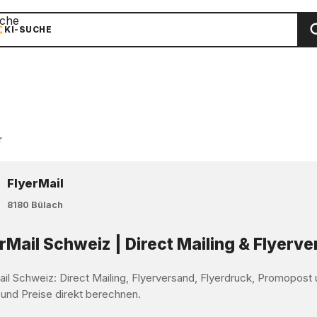
che
KI-SUCHE
r
FlyerMail
8180 Bülach
rMail Schweiz | Direct Mailing & Flyerv
ail Schweiz: Direct Mailing, Flyerversand, Flyerdruck, Promopos
 und Preise direkt berechnen.