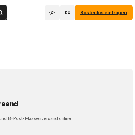
Kostenlos eintragen
DE
ersand
t und B-Post-Massenversand online