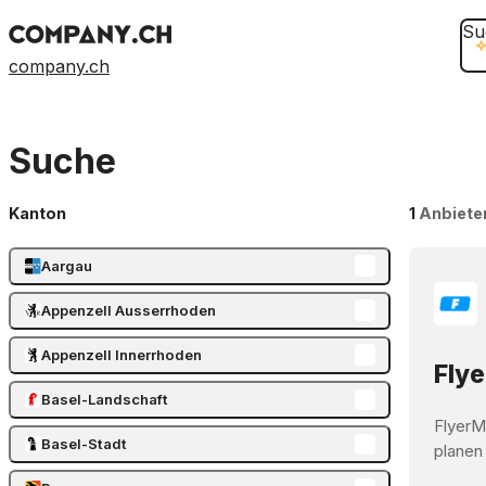
Su
company.ch
Suche
Kanton
1
Anbiete
Aargau
Appenzell Ausserrhoden
Appenzell Innerrhoden
Flye
Basel-Landschaft
FlyerM
Basel-Stadt
planen