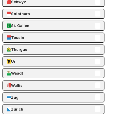
Schwyz
Solothurn
St. Gallen
Tessin
Thurgau
Uri
Waadt
Wallis
Zug
Zürich