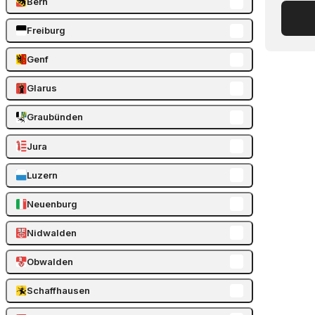
Bern
Freiburg
Genf
Glarus
Graubünden
Jura
Luzern
Neuenburg
Nidwalden
Obwalden
Schaffhausen