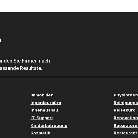
s
inden Sie Firmen nach
passende Resultate.
Immobilien
Physiother
Ingenieurbüro
Reinigungs
Innenausbau
Reisebüro
IT-Support
Renovation
Kinderbetreuung
Reparature
Kosmetik
Restaurant