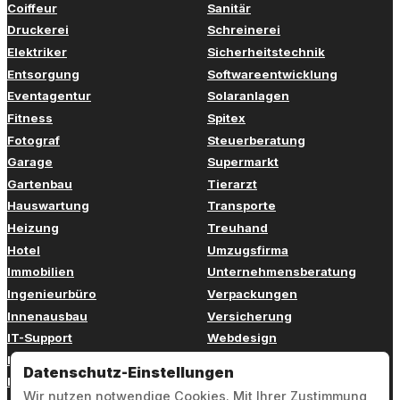
Coiffeur
Sanitär
Druckerei
Schreinerei
Elektriker
Sicherheitstechnik
Entsorgung
Softwareentwicklung
Eventagentur
Solaranlagen
Fitness
Spitex
Fotograf
Steuerberatung
Garage
Supermarkt
Gartenbau
Tierarzt
Hauswartung
Transporte
Heizung
Treuhand
Hotel
Umzugsfirma
Immobilien
Unternehmensberatung
Ingenieurbüro
Verpackungen
Innenausbau
Versicherung
IT-Support
Webdesign
Kinderbetreuung
Weiterbildung
Datenschutz-Einstellungen
Kosmetik
Zahnarzt
Wir nutzen notwendige Cookies. Mit Ihrer Zustimmung