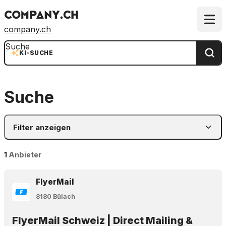
company.ch
Suche
KI-SUCHE
Suche
Filter anzeigen
1
Anbieter
FlyerMail
8180 Bülach
FlyerMail Schweiz | Direct Mailing &