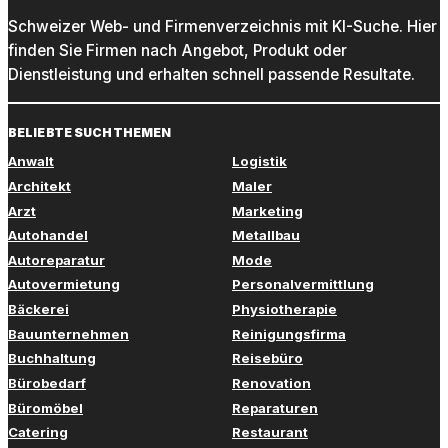
Schweizer Web- und Firmenverzeichnis mit KI-Suche. Hier
finden Sie Firmen nach Angebot, Produkt oder
Dienstleistung und erhalten schnell passende Resultate.
BELIEBTE SUCHTHEMEN
Anwalt
Logistik
Architekt
Maler
Arzt
Marketing
Autohandel
Metallbau
Autoreparatur
Mode
Autovermietung
Personalvermittlung
Bäckerei
Physiotherapie
Bauunternehmen
Reinigungsfirma
Buchhaltung
Reisebüro
Bürobedarf
Renovation
Büromöbel
Reparaturen
Catering
Restaurant