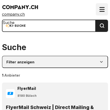
company.ch
Suche
KI-SUCHE
Suche
Filter anzeigen
1
Anbieter
FlyerMail
8180 Bülach
FlyerMail Schweiz | Direct Mailing &