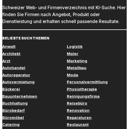
Schweizer Web- und Firmenverzeichnis mit KI-Suche. Hier
finden Sie Firmen nach Angebot, Produkt oder
Dienstleistung und erhalten schnell passende Resultate.
BELIEBTE SUCHTHEMEN
Anwalt
Logistik
Architekt
Maler
Arzt
Marketing
Autohandel
Metallbau
Autoreparatur
Mode
Autovermietung
Personalvermittlung
Bäckerei
Physiotherapie
Bauunternehmen
Reinigungsfirma
Buchhaltung
Reisebüro
Bürobedarf
Renovation
Büromöbel
Reparaturen
Catering
Restaurant