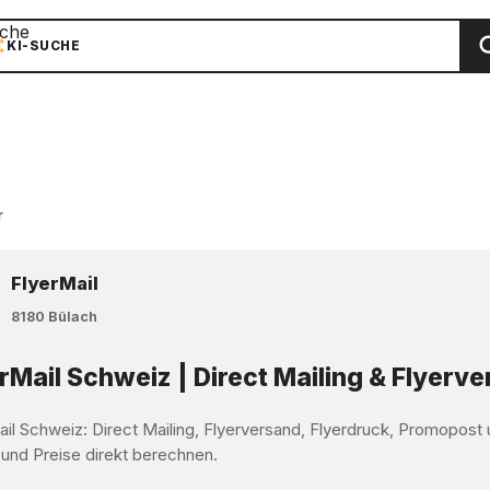
che
KI-SUCHE
r
FlyerMail
8180 Bülach
rMail Schweiz | Direct Mailing & Flyerv
ail Schweiz: Direct Mailing, Flyerversand, Flyerdruck, Promopos
 und Preise direkt berechnen.