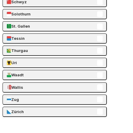
Schwyz
Solothurn
St. Gallen
Tessin
Thurgau
Uri
Waadt
Wallis
Zug
Zürich