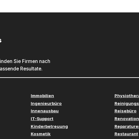
s
inden Sie Firmen nach
passende Resultate.
Immobilien
Physiother
Ingenieurbüro
Reinigungs
Innenausbau
Reisebüro
IT-Support
Renovation
Kinderbetreuung
Reparature
Kosmetik
Restaurant