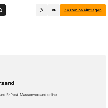
Kostenlos eintragen
DE
ersand
t und B-Post-Massenversand online