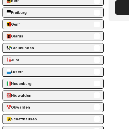
Bern
Freiburg
Genf
Glarus
Graubünden
Jura
Luzern
Neuenburg
Nidwalden
Obwalden
Schaffhausen