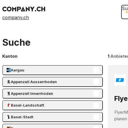
Su
company.ch
Suche
Kanton
1
Anbiete
Aargau
Appenzell Ausserrhoden
Appenzell Innerrhoden
Flye
Basel-Landschaft
FlyerM
Basel-Stadt
planen