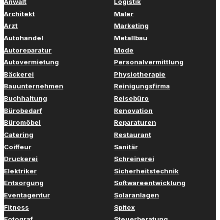
Anwalt
Logistik
Architekt
Maler
Arzt
Marketing
Autohandel
Metallbau
Autoreparatur
Mode
Autovermietung
Personalvermittlung
Bäckerei
Physiotherapie
Bauunternehmen
Reinigungsfirma
Buchhaltung
Reisebüro
Bürobedarf
Renovation
Büromöbel
Reparaturen
Catering
Restaurant
Coiffeur
Sanitär
Druckerei
Schreinerei
Elektriker
Sicherheitstechnik
Entsorgung
Softwareentwicklung
Eventagentur
Solaranlagen
Fitness
Spitex
Fotograf
Steuerberatung