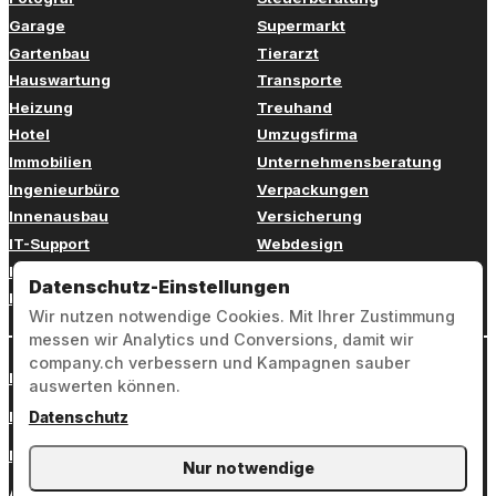
Garage
Supermarkt
Gartenbau
Tierarzt
Hauswartung
Transporte
Heizung
Treuhand
Hotel
Umzugsfirma
Immobilien
Unternehmensberatung
Ingenieurbüro
Verpackungen
Innenausbau
Versicherung
IT-Support
Webdesign
Kinderbetreuung
Weiterbildung
Datenschutz-Einstellungen
Kosmetik
Zahnarzt
Wir nutzen notwendige Cookies. Mit Ihrer Zustimmung
messen wir Analytics und Conversions, damit wir
company.ch verbessern und Kampagnen sauber
Login
auswerten können.
Impressum
Datenschutz
Datenschutz
Nur notwendige
AGB