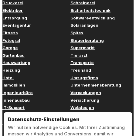
Druckerei
Schreinerei
Elektriker
Sicherheitstechnik
Entsorgung
Softwareentwicklung
Eventagentur
Solaranlagen
Fitness
Spitex
Fotograf
Steuerberatung
Garage
Supermarkt
Gartenbau
Tierarzt
Hauswartung
Transporte
Heizung
Treuhand
Hotel
Umzugsfirma
Immobilien
Unternehmensberatung
Ingenieurbüro
Verpackungen
Innenausbau
Versicherung
IT-Support
Webdesign
Kinderbetreuung
Weiterbildung
Datenschutz-Einstellungen
Kosmetik
Zahnarzt
Wir nutzen notwendige Cookies. Mit Ihrer Zustimmung
messen wir Analytics und Conversions, damit wir