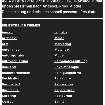
Schweizer Web- und Firmenverzeichnis mit KI-Suche. Hier
finden Sie Firmen nach Angebot, Produkt oder
Dienstleistung und erhalten schnell passende Resultate.
BELIEBTE SUCHTHEMEN
Anwalt
Logistik
Architekt
Maler
Arzt
Marketing
Autohandel
Metallbau
Autoreparatur
Mode
Autovermietung
Personalvermittlung
Bäckerei
Physiotherapie
Bauunternehmen
Reinigungsfirma
Buchhaltung
Reisebüro
Bürobedarf
Renovation
Büromöbel
Reparaturen
Catering
Restaurant
Coiffeur
Sanitär