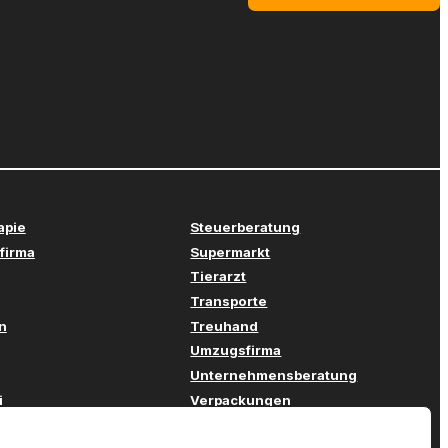
apie
Steuerberatung
firma
Supermarkt
Tierarzt
Transporte
n
Treuhand
Umzugsfirma
Unternehmensberatung
i
Verpackungen
stechnik
Versicherung