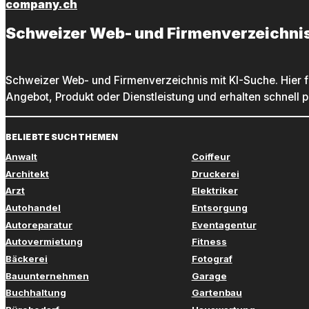
company.ch
Schweizer Web- und Firmenverzeichni
Schweizer Web- und Firmenverzeichnis mit KI-Suche. Hier f
Angebot, Produkt oder Dienstleistung und erhalten schnell 
BELIEBTE SUCHTHEMEN
Anwalt
Coiffeur
Architekt
Druckerei
Arzt
Elektriker
Autohandel
Entsorgung
Autoreparatur
Eventagentur
Autovermietung
Fitness
Bäckerei
Fotograf
Bauunternehmen
Garage
Buchhaltung
Gartenbau