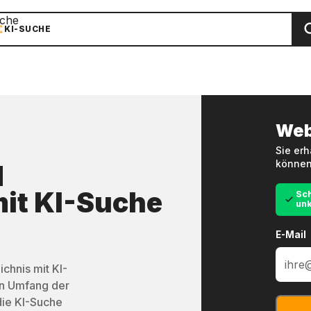
che
KI-SUCHE
Web
Sie erh
können
d
it
KI-Suche
Sch
unk
E-Mail
chnis mit KI-
en Umfang der
die KI-Suche