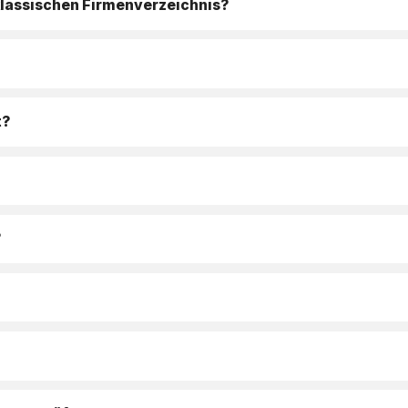
klassischen Firmenverzeichnis?
t?
?