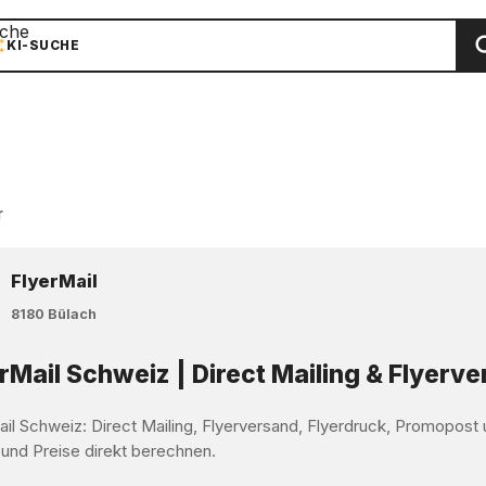
che
KI-SUCHE
r
FlyerMail
8180 Bülach
rMail Schweiz | Direct Mailing & Flyerv
ail Schweiz: Direct Mailing, Flyerversand, Flyerdruck, Promopos
 und Preise direkt berechnen.