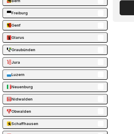
Bern
Freiburg
Genf
Glarus
Graubünden
Jura
Luzern
Neuenburg
Nidwalden
Obwalden
Schaffhausen