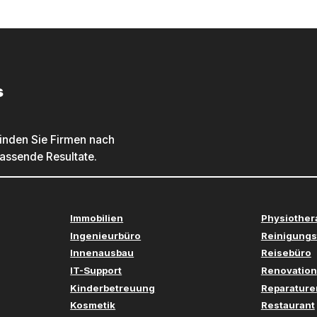
s
inden Sie Firmen nach
passende Resultate.
Immobilien
Physiother
Ingenieurbüro
Reinigungs
Innenausbau
Reisebüro
IT-Support
Renovation
Kinderbetreuung
Reparature
Kosmetik
Restaurant