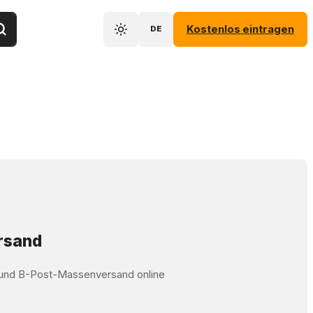
Kostenlos eintragen
DE
ersand
t und B-Post-Massenversand online