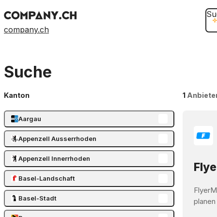
Su
company.ch
Suche
Kanton
1
Anbiete
Aargau
Appenzell Ausserrhoden
Appenzell Innerrhoden
Flye
Basel-Landschaft
FlyerM
Basel-Stadt
planen