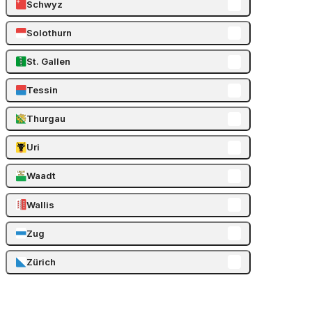
Schwyz
Solothurn
St. Gallen
Tessin
Thurgau
Uri
Waadt
Wallis
Zug
Zürich