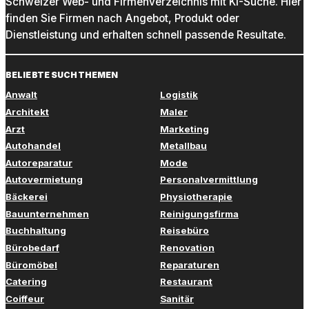
Schweizer Web- und Firmenverzeichnis mit KI-Suche. Hier
finden Sie Firmen nach Angebot, Produkt oder
Dienstleistung und erhalten schnell passende Resultate.
BELIEBTE SUCHTHEMEN
Anwalt
Logistik
Architekt
Maler
Arzt
Marketing
Autohandel
Metallbau
Autoreparatur
Mode
Autovermietung
Personalvermittlung
Bäckerei
Physiotherapie
Bauunternehmen
Reinigungsfirma
Buchhaltung
Reisebüro
Bürobedarf
Renovation
Büromöbel
Reparaturen
Catering
Restaurant
Coiffeur
Sanitär