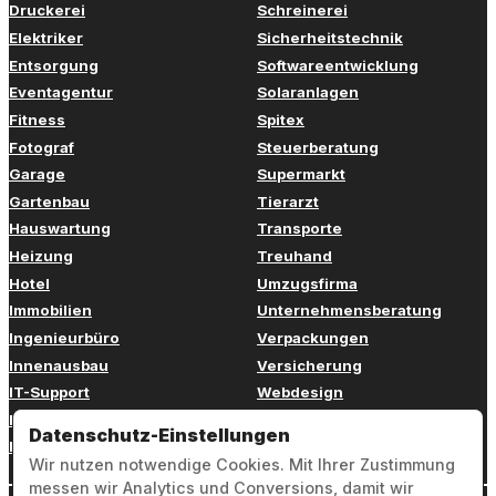
Druckerei
Schreinerei
Elektriker
Sicherheitstechnik
Entsorgung
Softwareentwicklung
Eventagentur
Solaranlagen
Fitness
Spitex
Fotograf
Steuerberatung
Garage
Supermarkt
Gartenbau
Tierarzt
Hauswartung
Transporte
Heizung
Treuhand
Hotel
Umzugsfirma
Immobilien
Unternehmensberatung
Ingenieurbüro
Verpackungen
Innenausbau
Versicherung
IT-Support
Webdesign
Kinderbetreuung
Weiterbildung
Datenschutz-Einstellungen
Kosmetik
Zahnarzt
Wir nutzen notwendige Cookies. Mit Ihrer Zustimmung
messen wir Analytics und Conversions, damit wir