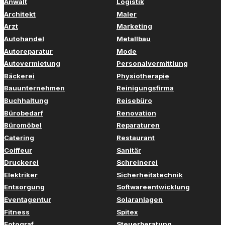
Anwalt
Logistik
Architekt
Maler
Arzt
Marketing
Autohandel
Metallbau
Autoreparatur
Mode
Autovermietung
Personalvermittlung
Bäckerei
Physiotherapie
Bauunternehmen
Reinigungsfirma
Buchhaltung
Reisebüro
Bürobedarf
Renovation
Büromöbel
Reparaturen
Catering
Restaurant
Coiffeur
Sanitär
Druckerei
Schreinerei
Elektriker
Sicherheitstechnik
Entsorgung
Softwareentwicklung
Eventagentur
Solaranlagen
Fitness
Spitex
Fotograf
Steuerberatung