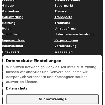
Garage
Supermarkt
Gartenbau
Tierarzt
Hauswartung
Transporte
Heizung
Treuhand
Hotel
Umzugsfirma
Immobilien
Unternehmensberatung
Ingenieurbüro
Verpackungen
Innenausbau
Versicherung
IT-Support
Webdesign
Kinderbetreuung
Weiterbildung
Datenschutz-Einstellungen
Kosmetik
Zahnarzt
Wir nutzen notwendige Cookies. Mit Ihrer Zustimmung
messen wir Analytics und Conversions, damit wir
company.ch verbessern und Kampagnen sauber
Login
auswerten können.
Impressum
Datenschutz
Datenschutz
Nur notwendige
AGB