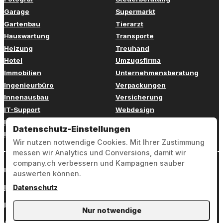
Garage
Supermarkt
Gartenbau
Tierarzt
Hauswartung
Transporte
Heizung
Treuhand
Hotel
Umzugsfirma
Immobilien
Unternehmensberatung
Ingenieurbüro
Verpackungen
Innenausbau
Versicherung
IT-Support
Webdesign
Kinderbetreuung
Weiterbildung
Datenschutz-Einstellungen
Kosmetik
Zahnarzt
Wir nutzen notwendige Cookies. Mit Ihrer Zustimmung
messen wir Analytics und Conversions, damit wir
company.ch verbessern und Kampagnen sauber
Login
auswerten können.
Impressum
Datenschutz
Datenschutz
Nur notwendige
AGB