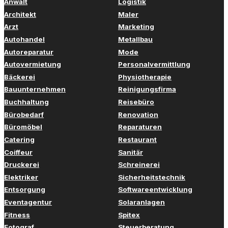
Anwalt
Logistik
Architekt
Maler
Arzt
Marketing
Autohandel
Metallbau
Autoreparatur
Mode
Autovermietung
Personalvermittlung
Bäckerei
Physiotherapie
Bauunternehmen
Reinigungsfirma
Buchhaltung
Reisebüro
Bürobedarf
Renovation
Büromöbel
Reparaturen
Catering
Restaurant
Coiffeur
Sanitär
Druckerei
Schreinerei
Elektriker
Sicherheitstechnik
Entsorgung
Softwareentwicklung
Eventagentur
Solaranlagen
Fitness
Spitex
Fotograf
Steuerberatung