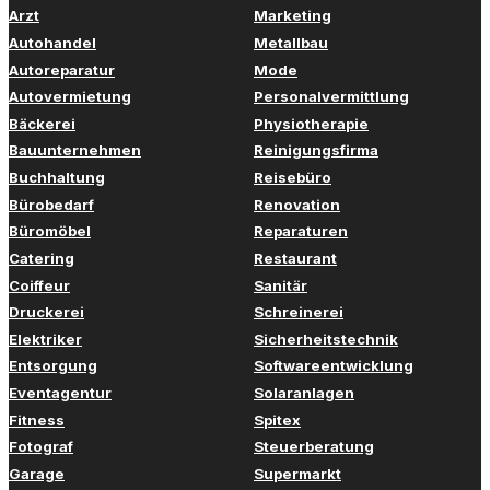
Arzt
Marketing
Autohandel
Metallbau
Autoreparatur
Mode
Autovermietung
Personalvermittlung
Bäckerei
Physiotherapie
Bauunternehmen
Reinigungsfirma
Buchhaltung
Reisebüro
Bürobedarf
Renovation
Büromöbel
Reparaturen
Catering
Restaurant
Coiffeur
Sanitär
Druckerei
Schreinerei
Elektriker
Sicherheitstechnik
Entsorgung
Softwareentwicklung
Eventagentur
Solaranlagen
Fitness
Spitex
Fotograf
Steuerberatung
Garage
Supermarkt