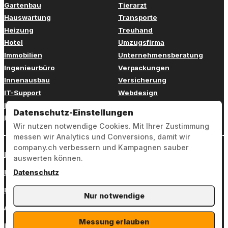
Gartenbau
Tierarzt
Hauswartung
Transporte
Heizung
Treuhand
Hotel
Umzugsfirma
Immobilien
Unternehmensberatung
Ingenieurbüro
Verpackungen
Innenausbau
Versicherung
IT-Support
Webdesign
Kinderbetreuung
Weiterbildung
Datenschutz-Einstellungen
Kosmetik
Zahnarzt
Wir nutzen notwendige Cookies. Mit Ihrer Zustimmung
messen wir Analytics und Conversions, damit wir
company.ch verbessern und Kampagnen sauber
Login
auswerten können.
Impressum
Datenschutz
Datenschutz
Nur notwendige
AGB
Messung erlauben
Kontakt