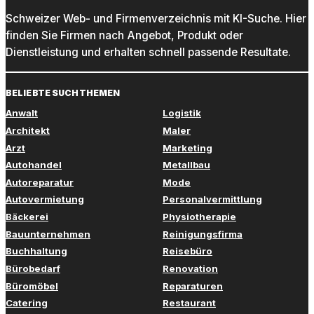
Schweizer Web- und Firmenverzeichnis mit KI-Suche. Hier
finden Sie Firmen nach Angebot, Produkt oder
Dienstleistung und erhalten schnell passende Resultate.
BELIEBTE SUCHTHEMEN
Anwalt
Logistik
Architekt
Maler
Arzt
Marketing
Autohandel
Metallbau
Autoreparatur
Mode
Autovermietung
Personalvermittlung
Bäckerei
Physiotherapie
Bauunternehmen
Reinigungsfirma
Buchhaltung
Reisebüro
Bürobedarf
Renovation
Büromöbel
Reparaturen
Catering
Restaurant