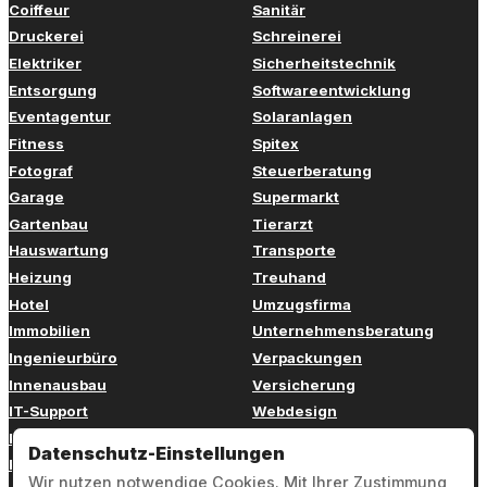
Coiffeur
Sanitär
Druckerei
Schreinerei
Elektriker
Sicherheitstechnik
Entsorgung
Softwareentwicklung
Eventagentur
Solaranlagen
Fitness
Spitex
Fotograf
Steuerberatung
Garage
Supermarkt
Gartenbau
Tierarzt
Hauswartung
Transporte
Heizung
Treuhand
Hotel
Umzugsfirma
Immobilien
Unternehmensberatung
Ingenieurbüro
Verpackungen
Innenausbau
Versicherung
IT-Support
Webdesign
Kinderbetreuung
Weiterbildung
Datenschutz-Einstellungen
Kosmetik
Zahnarzt
Wir nutzen notwendige Cookies. Mit Ihrer Zustimmung