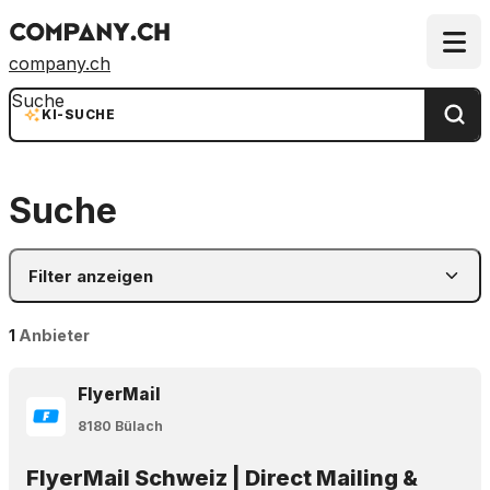
company.ch
Suche
KI-SUCHE
Suche
Filter anzeigen
1
Anbieter
FlyerMail
8180 Bülach
FlyerMail Schweiz | Direct Mailing &