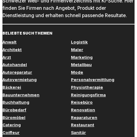
Schweizer Web- und Firmenverzeichnis mit KI-Suche. Hier
finden Sie Firmen nach Angebot, Produkt oder
Dienstleistung und erhalten schnell passende Resultate.
BELIEBTE SUCHTHEMEN
Anwalt
Logistik
Architekt
Maler
Arzt
Marketing
Autohandel
Metallbau
Autoreparatur
Mode
Autovermietung
Personalvermittlung
Bäckerei
Physiotherapie
Bauunternehmen
Reinigungsfirma
Buchhaltung
Reisebüro
Bürobedarf
Renovation
Büromöbel
Reparaturen
Catering
Restaurant
Coiffeur
Sanitär