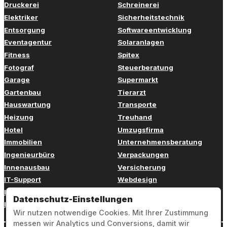
Druckerei
Schreinerei
Elektriker
Sicherheitstechnik
Entsorgung
Softwareentwicklung
Eventagentur
Solaranlagen
Fitness
Spitex
Fotograf
Steuerberatung
Garage
Supermarkt
Gartenbau
Tierarzt
Hauswartung
Transporte
Heizung
Treuhand
Hotel
Umzugsfirma
Immobilien
Unternehmensberatung
Ingenieurbüro
Verpackungen
Innenausbau
Versicherung
IT-Support
Webdesign
Kinderbetreuung
Weiterbildung
Datenschutz-Einstellungen
Kosmetik
Zahnarzt
Wir nutzen notwendige Cookies. Mit Ihrer Zustimmung
messen wir Analytics und Conversions, damit wir