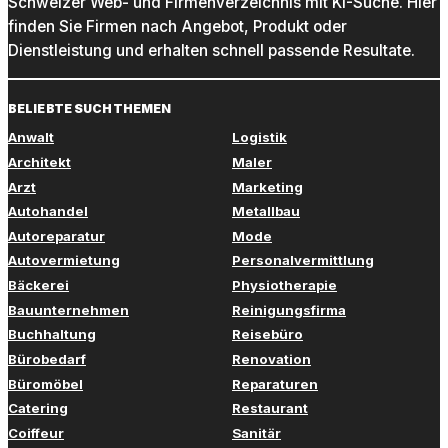
Schweizer Web- und Firmenverzeichnis mit KI-Suche. Hier
finden Sie Firmen nach Angebot, Produkt oder
Dienstleistung und erhalten schnell passende Resultate.
BELIEBTE SUCHTHEMEN
Anwalt
Logistik
Architekt
Maler
Arzt
Marketing
Autohandel
Metallbau
Autoreparatur
Mode
Autovermietung
Personalvermittlung
Bäckerei
Physiotherapie
Bauunternehmen
Reinigungsfirma
Buchhaltung
Reisebüro
Bürobedarf
Renovation
Büromöbel
Reparaturen
Catering
Restaurant
Coiffeur
Sanitär