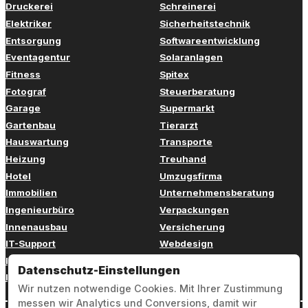
Druckerei
Schreinerei
Elektriker
Sicherheitstechnik
Entsorgung
Softwareentwicklung
Eventagentur
Solaranlagen
Fitness
Spitex
Fotograf
Steuerberatung
Garage
Supermarkt
Gartenbau
Tierarzt
Hauswartung
Transporte
Heizung
Treuhand
Hotel
Umzugsfirma
Immobilien
Unternehmensberatung
Ingenieurbüro
Verpackungen
Innenausbau
Versicherung
IT-Support
Webdesign
Kinderbetreuung
Weiterbildung
Datenschutz-Einstellungen
Kosmetik
Zahnarzt
Wir nutzen notwendige Cookies. Mit Ihrer Zustimmung
messen wir Analytics und Conversions, damit wir