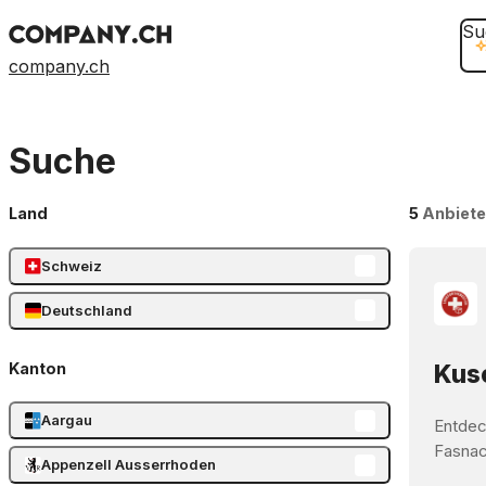
Su
company.ch
Suche
Land
5
Anbiete
Schweiz
Deutschland
Kanton
Kusc
Aargau
Entdec
Fasnach
Appenzell Ausserrhoden