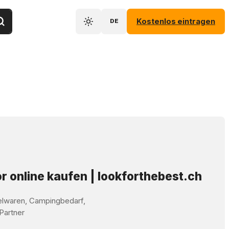
Kostenlos eintragen
DE
r online kaufen | lookforthebest.ch
elwaren, Campingbedarf,
 Partner