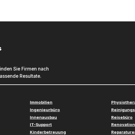
s
inden Sie Firmen nach
passende Resultate.
Immobilien
Physiother
Ingenieurbüro
Reinigungs
Innenausbau
Reisebüro
IT-Support
Renovation
Kinderbetreuung
Reparature