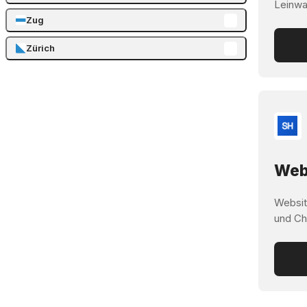
Leinwa
Zug
Zürich
Webs
Websit
und Ch