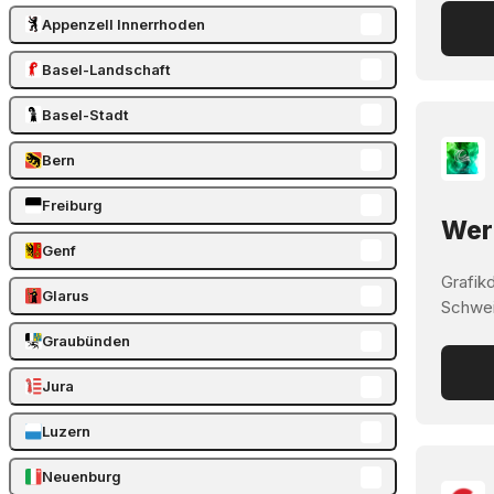
Appenzell Innerrhoden
Basel-Landschaft
Basel-Stadt
Bern
Freiburg
Werb
Genf
Grafik
Glarus
Schwei
Graubünden
Jura
Luzern
Neuenburg