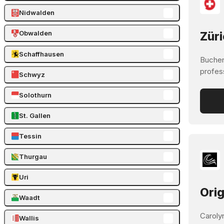
Nidwalden
Obwalden
Züri
Schaffhausen
Buchen
profes
Schwyz
Solothurn
St. Gallen
Tessin
Thurgau
Uri
Orig
Waadt
Carolyn
Wallis