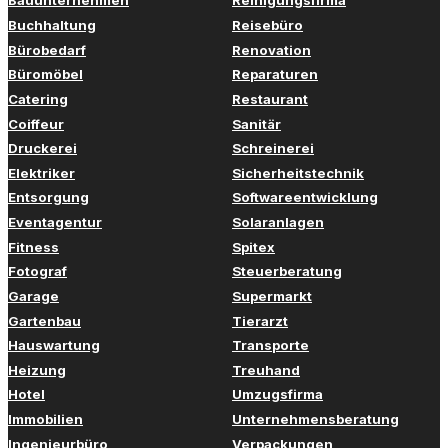
Bauunternehmen
Reinigungsfirma
Buchhaltung
Reisebüro
Bürobedarf
Renovation
Büromöbel
Reparaturen
Catering
Restaurant
Coiffeur
Sanitär
Druckerei
Schreinerei
Elektriker
Sicherheitstechnik
Entsorgung
Softwareentwicklung
Eventagentur
Solaranlagen
Fitness
Spitex
Fotograf
Steuerberatung
Garage
Supermarkt
Gartenbau
Tierarzt
Hauswartung
Transporte
Heizung
Treuhand
Hotel
Umzugsfirma
Immobilien
Unternehmensberatung
Ingenieurbüro
Verpackungen