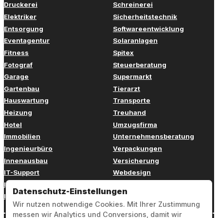
Druckerei
Schreinerei
Elektriker
Sicherheitstechnik
Entsorgung
Softwareentwicklung
Eventagentur
Solaranlagen
Fitness
Spitex
Fotograf
Steuerberatung
Garage
Supermarkt
Gartenbau
Tierarzt
Hauswartung
Transporte
Heizung
Treuhand
Hotel
Umzugsfirma
Immobilien
Unternehmensberatung
Ingenieurbüro
Verpackungen
Innenausbau
Versicherung
IT-Support
Webdesign
Kinderbetreuung
Weiterbildung
Datenschutz-Einstellungen
Kosmetik
Zahnarzt
Wir nutzen notwendige Cookies. Mit Ihrer Zustimmung
messen wir Analytics und Conversions, damit wir