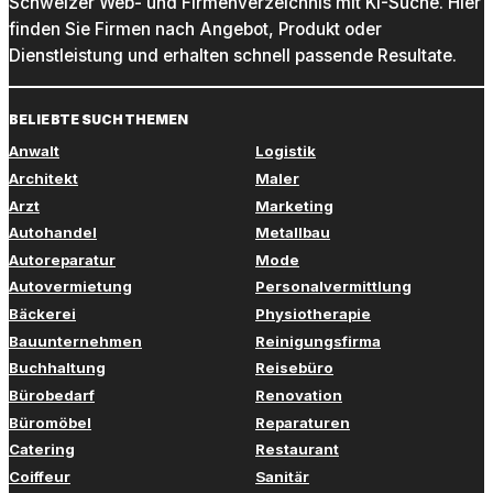
Schweizer Web- und Firmenverzeichnis mit KI-Suche. Hier
finden Sie Firmen nach Angebot, Produkt oder
Dienstleistung und erhalten schnell passende Resultate.
BELIEBTE SUCHTHEMEN
Anwalt
Logistik
Architekt
Maler
Arzt
Marketing
Autohandel
Metallbau
Autoreparatur
Mode
Autovermietung
Personalvermittlung
Bäckerei
Physiotherapie
Bauunternehmen
Reinigungsfirma
Buchhaltung
Reisebüro
Bürobedarf
Renovation
Büromöbel
Reparaturen
Catering
Restaurant
Coiffeur
Sanitär