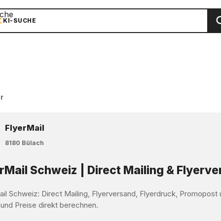
che
KI-SUCHE
r
FlyerMail
8180 Bülach
rMail Schweiz | Direct Mailing & Flyerv
ail Schweiz: Direct Mailing, Flyerversand, Flyerdruck, Promopos
 und Preise direkt berechnen.