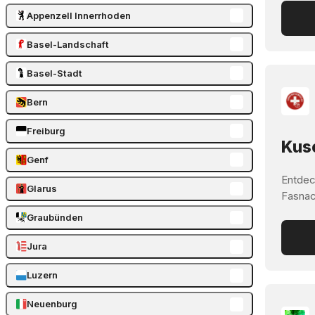
Appenzell Innerrhoden
Basel-Landschaft
Basel-Stadt
Bern
Freiburg
Kusc
Genf
Entdec
Glarus
Fasnach
Graubünden
Jura
Luzern
Neuenburg