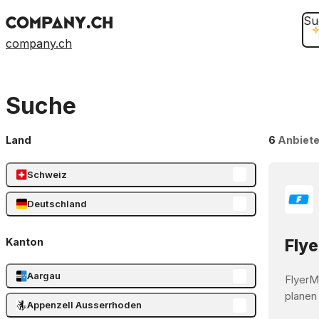
Su
company.ch
Suche
Land
6
Anbiete
Schweiz
Deutschland
Kanton
Flye
Aargau
FlyerM
planen
Appenzell Ausserrhoden