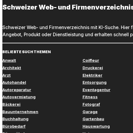
Schweizer Web- und Firmenverzeichni
Schweizer Web- und Firmenverzeichnis mit KI-Suche. Hier f
Angebot, Produkt oder Dienstleistung und erhalten schnell 
BELIEBTE SUCHTHEMEN
Anwalt
Coiffeur
Architekt
Druckerei
Arzt
Elektriker
Autohandel
Entsorgung
Autoreparatur
Eventagentur
Autovermietung
Fitness
Bäckerei
Fotograf
Bauunternehmen
Garage
Buchhaltung
Gartenbau
Bürobedarf
Hauswartung