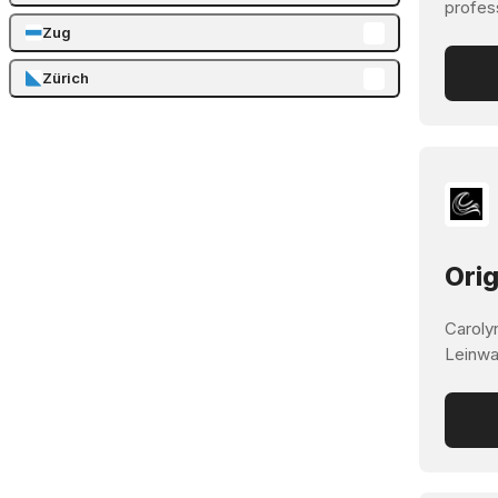
profes
Zug
Zürich
Orig
Carolyn
Leinwa