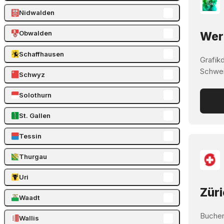
Nidwalden
Obwalden
Werb
Schaffhausen
Grafik
Schwei
Schwyz
Solothurn
St. Gallen
Tessin
Thurgau
Uri
Züri
Waadt
Buchen
Wallis