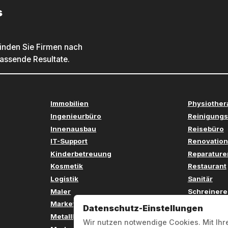
s
inden Sie Firmen nach
passende Resultate.
Immobilien
Physiother
Ingenieurbüro
Reinigungs
Innenausbau
Reisebüro
IT-Support
Renovation
Kinderbetreuung
Reparature
Kosmetik
Restaurant
Logistik
Sanitär
Maler
Schreinere
Marketing
Sicherheit
Datenschutz-Einstellungen
Metallbau
Softwareen
Wir nutzen notwendige Cookies. Mit Ihr