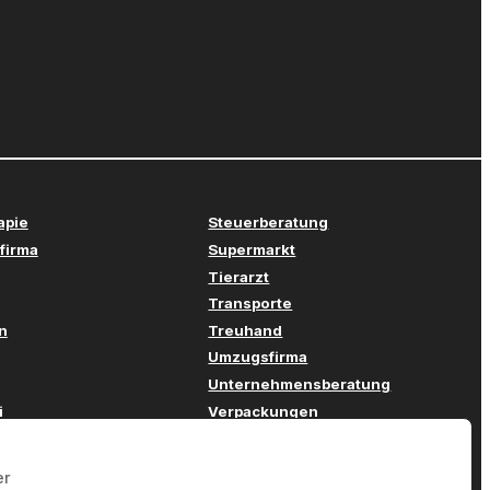
apie
Steuerberatung
firma
Supermarkt
Tierarzt
Transporte
n
Treuhand
Umzugsfirma
Unternehmensberatung
i
Verpackungen
stechnik
Versicherung
twicklung
Webdesign
er