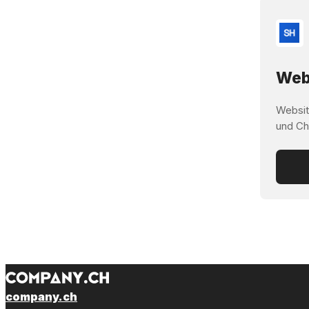
Webs
Websit
und Ch
company.ch