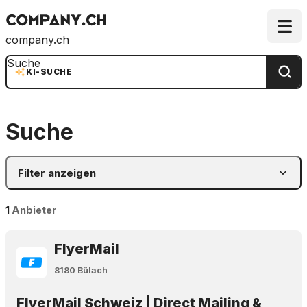
company.ch
Suche
KI-SUCHE
Suche
Filter anzeigen
1
Anbieter
FlyerMail
8180 Bülach
FlyerMail Schweiz | Direct Mailing &