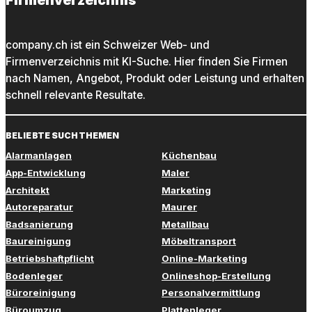
Firmenverzeichnis
company.ch ist ein Schweizer Web- und
Firmenverzeichnis mit KI-Suche. Hier finden Sie Firmen
nach Namen, Angebot, Produkt oder Leistung und erhalten
schnell relevante Resultate.
BELIEBTE SUCHTHEMEN
Alarmanlagen
Küchenbau
App-Entwicklung
Maler
Architekt
Marketing
Autoreparatur
Maurer
Badsanierung
Metallbau
Baureinigung
Möbeltransport
Betriebshaftpflicht
Online-Marketing
Bodenleger
Onlineshop-Erstellung
Büroreinigung
Personalvermittlung
Büroumzug
Plattenleger