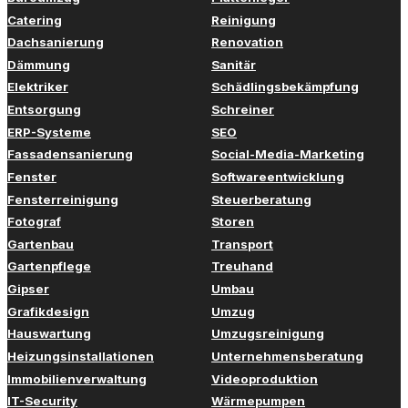
Catering
Reinigung
Dachsanierung
Renovation
Dämmung
Sanitär
Elektriker
Schädlingsbekämpfung
Entsorgung
Schreiner
ERP-Systeme
SEO
Fassadensanierung
Social-Media-Marketing
Fenster
Softwareentwicklung
Fensterreinigung
Steuerberatung
Fotograf
Storen
Gartenbau
Transport
Gartenpflege
Treuhand
Gipser
Umbau
Grafikdesign
Umzug
Hauswartung
Umzugsreinigung
Heizungsinstallationen
Unternehmensberatung
Immobilienverwaltung
Videoproduktion
IT-Security
Wärmepumpen