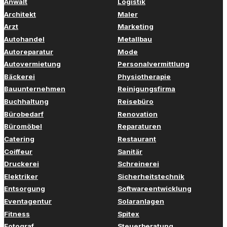
Anwalt
Logistik
Architekt
Maler
Arzt
Marketing
Autohandel
Metallbau
Autoreparatur
Mode
Autovermietung
Personalvermittlung
Bäckerei
Physiotherapie
Bauunternehmen
Reinigungsfirma
Buchhaltung
Reisebüro
Bürobedarf
Renovation
Büromöbel
Reparaturen
Catering
Restaurant
Coiffeur
Sanitär
Druckerei
Schreinerei
Elektriker
Sicherheitstechnik
Entsorgung
Softwareentwicklung
Eventagentur
Solaranlagen
Fitness
Spitex
Fotograf
Steuerberatung