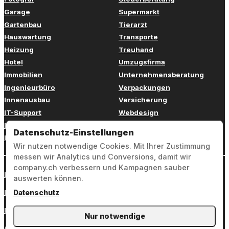
Garage
Supermarkt
Gartenbau
Tierarzt
Hauswartung
Transporte
Heizung
Treuhand
Hotel
Umzugsfirma
Immobilien
Unternehmensberatung
Ingenieurbüro
Verpackungen
Innenausbau
Versicherung
IT-Support
Webdesign
Kinderbetreuung
Weiterbildung
Datenschutz-Einstellungen
Kosmetik
Zahnarzt
Wir nutzen notwendige Cookies. Mit Ihrer Zustimmung
messen wir Analytics und Conversions, damit wir
company.ch verbessern und Kampagnen sauber
Login
auswerten können.
Impressum
Datenschutz
Datenschutz
Nur notwendige
AGB