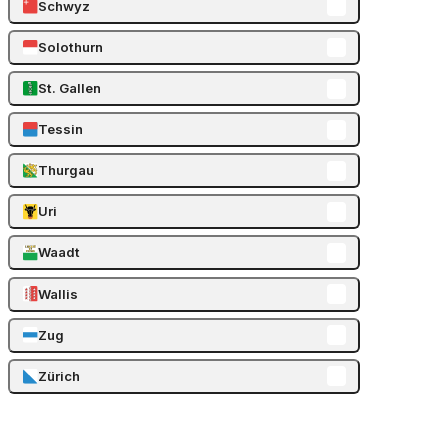
Schwyz
Solothurn
St. Gallen
Tessin
Thurgau
Uri
Waadt
Wallis
Zug
Zürich