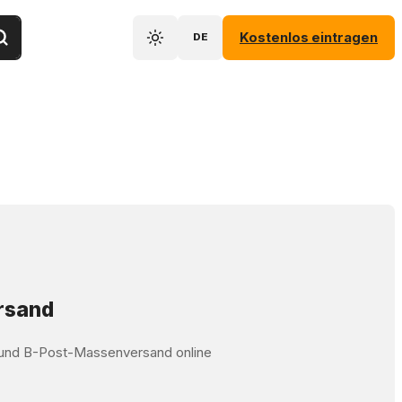
Kostenlos eintragen
DE
ersand
t und B-Post-Massenversand online