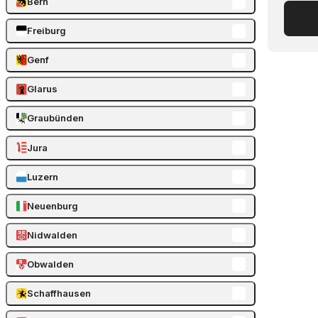
Bern
Freiburg
Genf
Glarus
Graubünden
Jura
Luzern
Neuenburg
Nidwalden
Obwalden
Schaffhausen