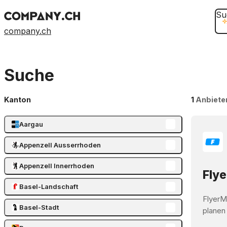
Su
company.ch
Suche
Kanton
1
Anbiete
Aargau
Appenzell Ausserrhoden
Appenzell Innerrhoden
Flye
Basel-Landschaft
FlyerM
Basel-Stadt
planen