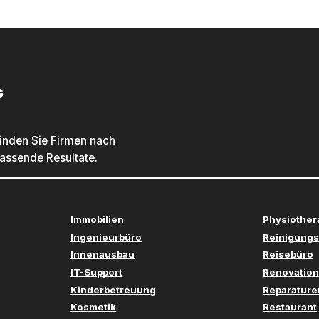
s
inden Sie Firmen nach
passende Resultate.
Immobilien
Physiother
Ingenieurbüro
Reinigungs
Innenausbau
Reisebüro
IT-Support
Renovation
Kinderbetreuung
Reparature
Kosmetik
Restaurant