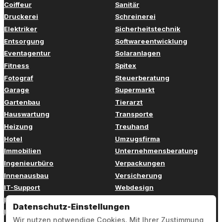
Coiffeur
Sanitär
Druckerei
Schreinerei
Elektriker
Sicherheitstechnik
Entsorgung
Softwareentwicklung
Eventagentur
Solaranlagen
Fitness
Spitex
Fotograf
Steuerberatung
Garage
Supermarkt
Gartenbau
Tierarzt
Hauswartung
Transporte
Heizung
Treuhand
Hotel
Umzugsfirma
Immobilien
Unternehmensberatung
Ingenieurbüro
Verpackungen
Innenausbau
Versicherung
IT-Support
Webdesign
Kinderbetreuung
Weiterbildung
Datenschutz-Einstellungen
Kosmetik
Zahnarzt
Wir nutzen notwendige Cookies. Mit Ihrer Zustimmung