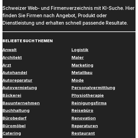
Schweizer Web- und Firmenverzeichnis mit KI-Suche. Hier
finden Sie Firmen nach Angebot, Produkt oder
Dienstleistung und erhalten schnell passende Resultate.
BELIEBTE SUCHTHEMEN
Anwalt
Logistik
Architekt
Maler
Arzt
Marketing
Autohandel
Metallbau
Autoreparatur
Mode
Autovermietung
Personalvermittlung
Bäckerei
Physiotherapie
Bauunternehmen
Reinigungsfirma
Buchhaltung
Reisebüro
Bürobedarf
Renovation
Büromöbel
Reparaturen
Catering
Restaurant