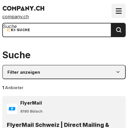
company.ch
Suche
KI-SUCHE
Suche
Filter anzeigen
1
Anbieter
FlyerMail
8180 Bülach
FlyerMail Schweiz | Direct Mailing &