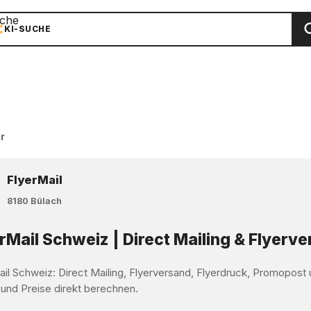
che
KI-SUCHE
r
FlyerMail
8180 Bülach
rMail Schweiz | Direct Mailing & Flyerv
ail Schweiz: Direct Mailing, Flyerversand, Flyerdruck, Promopos
 und Preise direkt berechnen.