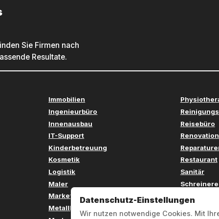
s
inden Sie Firmen nach
passende Resultate.
Immobilien
Physiother
Ingenieurbüro
Reinigungs
Innenausbau
Reisebüro
IT-Support
Renovation
Kinderbetreuung
Reparature
Kosmetik
Restaurant
Logistik
Sanitär
Maler
Schreinere
Marketing
Sicherheit
Datenschutz-Einstellungen
Metallbau
Softwareen
Wir nutzen notwendige Cookies. Mit Ihr