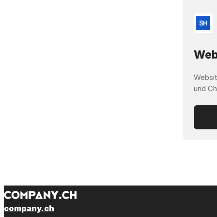
Webs
Websit
und Ch
company.ch