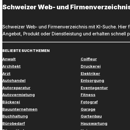
Schweizer Web- und Firmenverzeichni
Schweizer Web- und Firmenverzeichnis mit KI-Suche. Hier f
Angebot, Produkt oder Dienstleistung und erhalten schnell 
BELIEBTE SUCHTHEMEN
Anwalt
Coiffeur
Architekt
Druckerei
Arzt
Elektriker
Autohandel
Entsorgung
Autoreparatur
Eventagentur
Autovermietung
Fitness
Bäckerei
Fotograf
Bauunternehmen
Garage
Buchhaltung
Gartenbau
Bürobedarf
Hauswartung