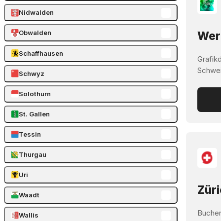
Nidwalden
Obwalden
Werb
Schaffhausen
Grafik
Schwei
Schwyz
Solothurn
St. Gallen
Tessin
Thurgau
Uri
Züri
Waadt
Buchen
Wallis