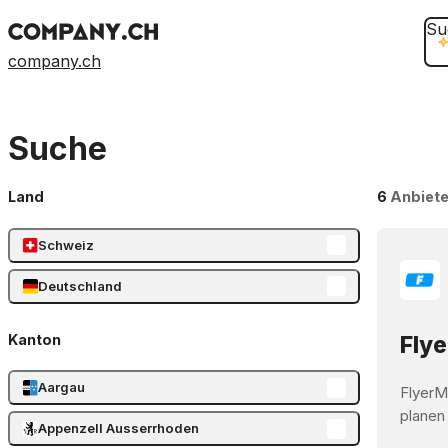
Su
company.ch
Suche
Land
6
Anbiete
Schweiz
Deutschland
Kanton
Flye
Aargau
FlyerM
planen
Appenzell Ausserrhoden