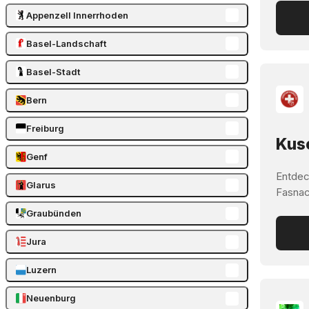
Appenzell Innerrhoden
Basel-Landschaft
Basel-Stadt
Bern
Freiburg
Kusc
Genf
Entdec
Glarus
Fasnach
Graubünden
Jura
Luzern
Neuenburg