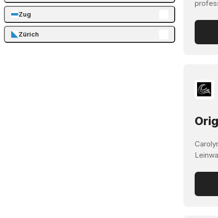
profes
Zug
Zürich
Orig
Carolyn
Leinwa