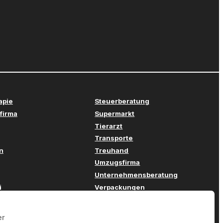
apie
Steuerberatung
firma
Supermarkt
Tierarzt
Transporte
n
Treuhand
Umzugsfirma
Unternehmensberatung
i
Verpackungen
stechnik
Versicherung
twicklung
Webdesign
er