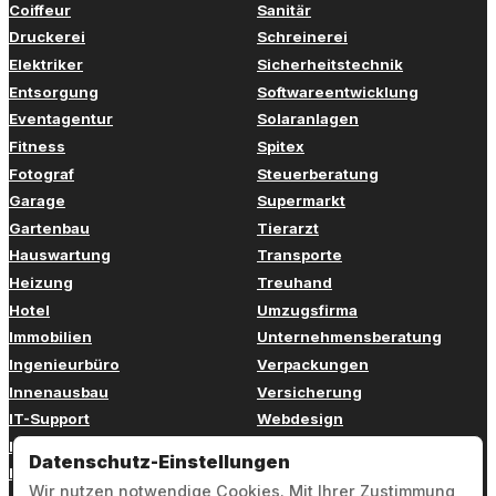
Coiffeur
Sanitär
Druckerei
Schreinerei
Elektriker
Sicherheitstechnik
Entsorgung
Softwareentwicklung
Eventagentur
Solaranlagen
Fitness
Spitex
Fotograf
Steuerberatung
Garage
Supermarkt
Gartenbau
Tierarzt
Hauswartung
Transporte
Heizung
Treuhand
Hotel
Umzugsfirma
Immobilien
Unternehmensberatung
Ingenieurbüro
Verpackungen
Innenausbau
Versicherung
IT-Support
Webdesign
Kinderbetreuung
Weiterbildung
Datenschutz-Einstellungen
Kosmetik
Zahnarzt
Wir nutzen notwendige Cookies. Mit Ihrer Zustimmung