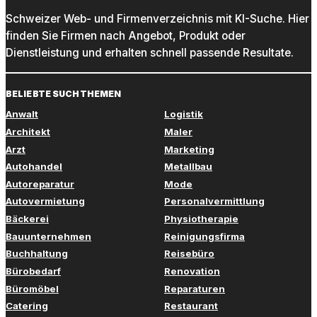
Schweizer Web- und Firmenverzeichnis mit KI-Suche. Hier
finden Sie Firmen nach Angebot, Produkt oder
Dienstleistung und erhalten schnell passende Resultate.
BELIEBTE SUCHTHEMEN
Anwalt
Logistik
Architekt
Maler
Arzt
Marketing
Autohandel
Metallbau
Autoreparatur
Mode
Autovermietung
Personalvermittlung
Bäckerei
Physiotherapie
Bauunternehmen
Reinigungsfirma
Buchhaltung
Reisebüro
Bürobedarf
Renovation
Büromöbel
Reparaturen
Catering
Restaurant