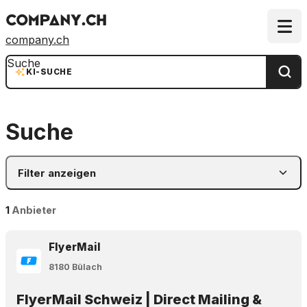
company.ch
Suche
KI-SUCHE
Suche
Filter anzeigen
1
Anbieter
FlyerMail
8180 Bülach
FlyerMail Schweiz | Direct Mailing &