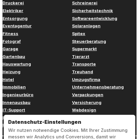
Druckerei
Schreinerei
Elektriker
Sicherheitstechnik
Entsorgung
Softwareentwicklung
Eventagentur
Solaranlagen
Fitness
Spitex
Fotograf
Steuerberatung
Garage
Supermarkt
Gartenbau
Tierarzt
Hauswartung
Transporte
Heizung
Treuhand
Hotel
Umzugsfirma
Immobilien
Unternehmensberatung
Ingenieurbüro
Verpackungen
Innenausbau
Versicherung
IT-Support
Webdesign
Kinderbetreuung
Weiterbildung
Datenschutz-Einstellungen
Kosmetik
Zahnarzt
Wir nutzen notwendige Cookies. Mit Ihrer Zustimmung
messen wir Analytics und Conversions, damit wir