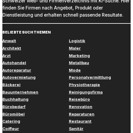
Schweizer Web- und Firmenverzeichnis mit KI-Suche. Hier
finden Sie Firmen nach Angebot, Produkt oder
Dienstleistung und erhalten schnell passende Resultate.
BELIEBTE SUCHTHEMEN
Anwalt
Logistik
Architekt
Maler
Arzt
Marketing
Autohandel
Metallbau
Autoreparatur
Mode
Autovermietung
Personalvermittlung
Bäckerei
Physiotherapie
Bauunternehmen
Reinigungsfirma
Buchhaltung
Reisebüro
Bürobedarf
Renovation
Büromöbel
Reparaturen
Catering
Restaurant
Coiffeur
Sanitär