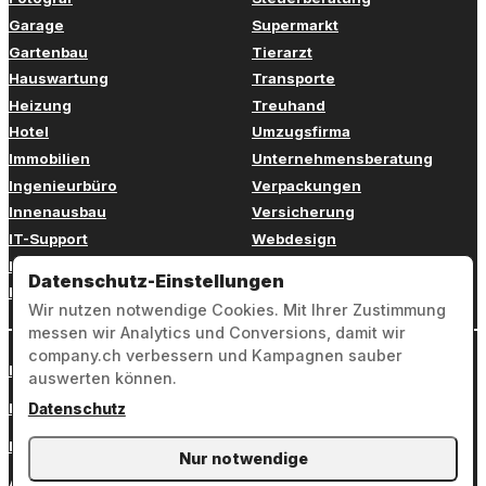
Garage
Supermarkt
Gartenbau
Tierarzt
Hauswartung
Transporte
Heizung
Treuhand
Hotel
Umzugsfirma
Immobilien
Unternehmensberatung
Ingenieurbüro
Verpackungen
Innenausbau
Versicherung
IT-Support
Webdesign
Kinderbetreuung
Weiterbildung
Datenschutz-Einstellungen
Kosmetik
Zahnarzt
Wir nutzen notwendige Cookies. Mit Ihrer Zustimmung
messen wir Analytics und Conversions, damit wir
company.ch verbessern und Kampagnen sauber
Login
auswerten können.
Impressum
Datenschutz
Datenschutz
Nur notwendige
AGB