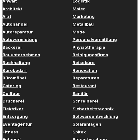
Anwalt
Logistik
Architekt
Maler
Arzt
Marketing
Autohandel
Metallbau
Autoreparatur
Mode
Autovermietung
Personalvermittlung
Bäckerei
Physiotherapie
Bauunternehmen
Reinigungsfirma
Buchhaltung
Reisebüro
Bürobedarf
Renovation
Büromöbel
Reparaturen
Catering
Restaurant
Coiffeur
Sanitär
Druckerei
Schreinerei
Elektriker
Sicherheitstechnik
Entsorgung
Softwareentwicklung
Eventagentur
Solaranlagen
Fitness
Spitex
Fotograf
Steuerberatung