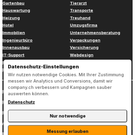
Gartenbau
Tierarzt
Hauswartung
Transporte
Heizung
Treuhand
Hotel
Umzugsfirma
Immobilien
Unternehmensberatung
Ingenieurbüro
Verpackungen
Innenausbau
Versicherung
IT-Support
Webdesign
Kinderbetreuung
Weiterbildung
Datenschutz-Einstellungen
Kosmetik
Zahnarzt
Wir nutzen notwendige Cookies. Mit Ihrer Zustimmung
messen wir Analytics und Conversions, damit wir
company.ch verbessern und Kampagnen sauber
Login
auswerten können.
Impressum
Datenschutz
Datenschutz
Nur notwendige
AGB
Messung erlauben
Kontakt