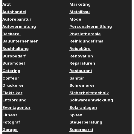
Arzt
Marketing
Autohandel
Metallbau
Autoreparatur
Mode
Autovermietung
Personalvermittlung
Bäckerei
Physiotherapie
Bauunternehmen
Reinigungsfirma
Buchhaltung
Reisebüro
Bürobedarf
Renovation
Büromöbel
Reparaturen
Catering
Restaurant
Coiffeur
Sanitär
Druckerei
Schreinerei
Elektriker
Sicherheitstechnik
Entsorgung
Softwareentwicklung
Eventagentur
Solaranlagen
Fitness
Spitex
Fotograf
Steuerberatung
Garage
Supermarkt