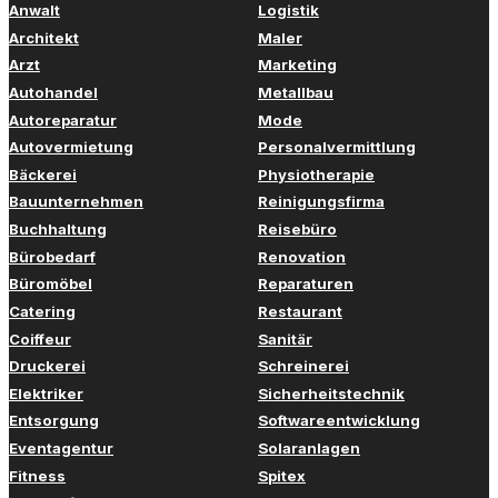
Anwalt
Logistik
Architekt
Maler
Arzt
Marketing
Autohandel
Metallbau
Autoreparatur
Mode
Autovermietung
Personalvermittlung
Bäckerei
Physiotherapie
Bauunternehmen
Reinigungsfirma
Buchhaltung
Reisebüro
Bürobedarf
Renovation
Büromöbel
Reparaturen
Catering
Restaurant
Coiffeur
Sanitär
Druckerei
Schreinerei
Elektriker
Sicherheitstechnik
Entsorgung
Softwareentwicklung
Eventagentur
Solaranlagen
Fitness
Spitex