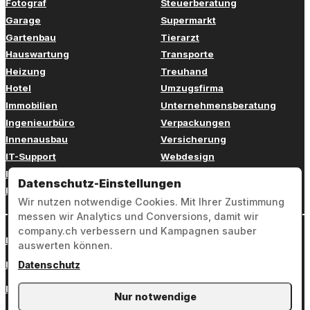
Fotograf
Steuerberatung
Garage
Supermarkt
Gartenbau
Tierarzt
Hauswartung
Transporte
Heizung
Treuhand
Hotel
Umzugsfirma
Immobilien
Unternehmensberatung
Ingenieurbüro
Verpackungen
Innenausbau
Versicherung
IT-Support
Webdesign
Kinderbetreuung
Weiterbildung
Datenschutz-Einstellungen
Kosmetik
Zahnarzt
Wir nutzen notwendige Cookies. Mit Ihrer Zustimmung
messen wir Analytics und Conversions, damit wir
company.ch verbessern und Kampagnen sauber
Login
auswerten können.
Impressum
Datenschutz
Datenschutz
Nur notwendige