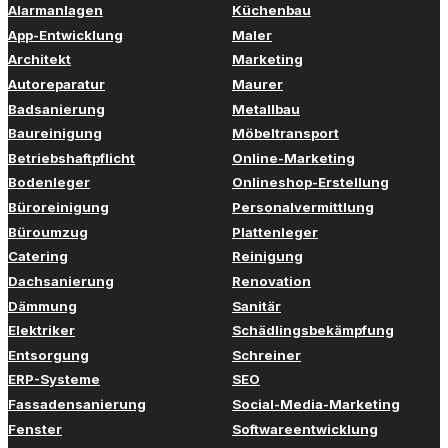
Alarmanlagen
Küchenbau
App-Entwicklung
Maler
Architekt
Marketing
Autoreparatur
Maurer
Badsanierung
Metallbau
Baureinigung
Möbeltransport
Betriebshaftpflicht
Online-Marketing
Bodenleger
Onlineshop-Erstellung
Büroreinigung
Personalvermittlung
Büroumzug
Plattenleger
Catering
Reinigung
Dachsanierung
Renovation
Dämmung
Sanitär
Elektriker
Schädlingsbekämpfung
Entsorgung
Schreiner
ERP-Systeme
SEO
Fassadensanierung
Social-Media-Marketing
Fenster
Softwareentwicklung