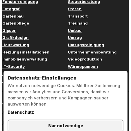
Fensterreinigung
Steuerberatung
Fotograf
Storen
Gartenbau
Transport
Gartenpflege
Treuhand
Gipser
Umbau
Grafikdesign
Umzug
Hauswartung
Umzugsreinigung
Heizungsinstallationen
Unternehmensberatung
Immobilienverwaltung
Videoproduktion
IT-Security
Wärmepumpen
IT-Support
Webdesign
Datenschutz-Einstellungen
Klimaanlagen
Werbung
Wir nutzen notwendige Cookies. Mit Ihrer Zustimmung
messen wir Analytics und Conversions, damit wir
company.ch verbessern und Kampagnen sauber
Login
auswerten können.
Impressum
Datenschutz
Datenschutz
Nur notwendige