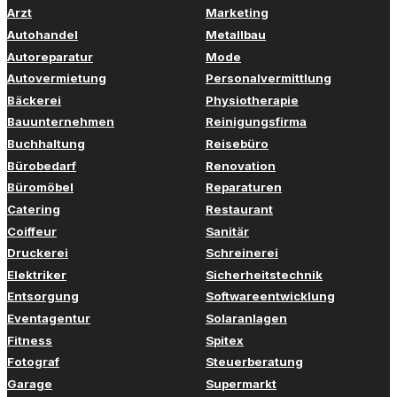
Arzt
Marketing
Autohandel
Metallbau
Autoreparatur
Mode
Autovermietung
Personalvermittlung
Bäckerei
Physiotherapie
Bauunternehmen
Reinigungsfirma
Buchhaltung
Reisebüro
Bürobedarf
Renovation
Büromöbel
Reparaturen
Catering
Restaurant
Coiffeur
Sanitär
Druckerei
Schreinerei
Elektriker
Sicherheitstechnik
Entsorgung
Softwareentwicklung
Eventagentur
Solaranlagen
Fitness
Spitex
Fotograf
Steuerberatung
Garage
Supermarkt