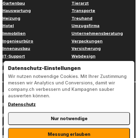
Gartenbau
Tierarzt
Hauswartung
Transporte
Heizung
Treuhand
Hotel
Umzugsfirma
Immobilien
Unternehmensberatung
Ingenieurbüro
Verpackungen
Innenausbau
Versicherung
IT-Support
Webdesign
Kinderbetreuung
Weiterbildung
Datenschutz-Einstellungen
Kosmetik
Zahnarzt
Wir nutzen notwendige Cookies. Mit Ihrer Zustimmung
messen wir Analytics und Conversions, damit wir
company.ch verbessern und Kampagnen sauber
Login
auswerten können.
Impressum
Datenschutz
Datenschutz
Nur notwendige
AGB
Messung erlauben
Kontakt