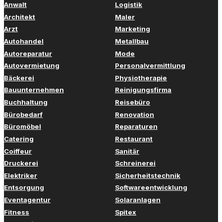
Anwalt
Logistik
Architekt
Maler
Arzt
Marketing
Autohandel
Metallbau
Autoreparatur
Mode
Autovermietung
Personalvermittlung
Bäckerei
Physiotherapie
Bauunternehmen
Reinigungsfirma
Buchhaltung
Reisebüro
Bürobedarf
Renovation
Büromöbel
Reparaturen
Catering
Restaurant
Coiffeur
Sanitär
Druckerei
Schreinerei
Elektriker
Sicherheitstechnik
Entsorgung
Softwareentwicklung
Eventagentur
Solaranlagen
Fitness
Spitex