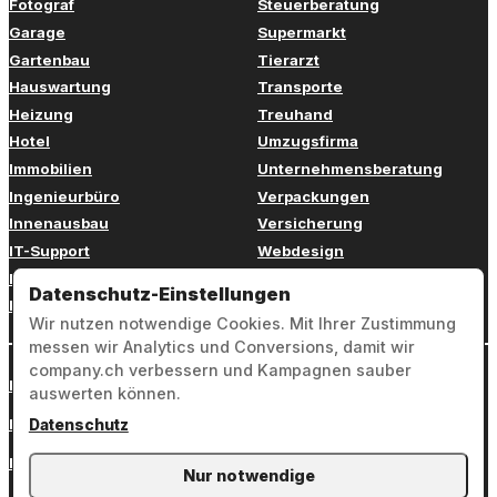
Fotograf
Steuerberatung
Garage
Supermarkt
Gartenbau
Tierarzt
Hauswartung
Transporte
Heizung
Treuhand
Hotel
Umzugsfirma
Immobilien
Unternehmensberatung
Ingenieurbüro
Verpackungen
Innenausbau
Versicherung
IT-Support
Webdesign
Kinderbetreuung
Weiterbildung
Datenschutz-Einstellungen
Kosmetik
Zahnarzt
Wir nutzen notwendige Cookies. Mit Ihrer Zustimmung
messen wir Analytics und Conversions, damit wir
company.ch verbessern und Kampagnen sauber
Login
auswerten können.
Impressum
Datenschutz
Datenschutz
Nur notwendige