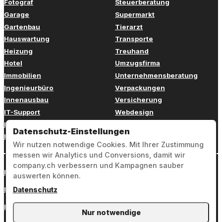
Fotograf
Steuerberatung
Garage
Supermarkt
Gartenbau
Tierarzt
Hauswartung
Transporte
Heizung
Treuhand
Hotel
Umzugsfirma
Immobilien
Unternehmensberatung
Ingenieurbüro
Verpackungen
Innenausbau
Versicherung
IT-Support
Webdesign
Kinderbetreuung
Weiterbildung
Datenschutz-Einstellungen
Kosmetik
Zahnarzt
Wir nutzen notwendige Cookies. Mit Ihrer Zustimmung
messen wir Analytics und Conversions, damit wir
company.ch verbessern und Kampagnen sauber
Login
auswerten können.
Impressum
Datenschutz
Datenschutz
Nur notwendige