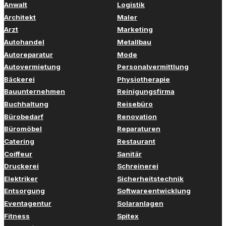
Anwalt
Logistik
Architekt
Maler
Arzt
Marketing
Autohandel
Metallbau
Autoreparatur
Mode
Autovermietung
Personalvermittlung
Bäckerei
Physiotherapie
Bauunternehmen
Reinigungsfirma
Buchhaltung
Reisebüro
Bürobedarf
Renovation
Büromöbel
Reparaturen
Catering
Restaurant
Coiffeur
Sanitär
Druckerei
Schreinerei
Elektriker
Sicherheitstechnik
Entsorgung
Softwareentwicklung
Eventagentur
Solaranlagen
Fitness
Spitex