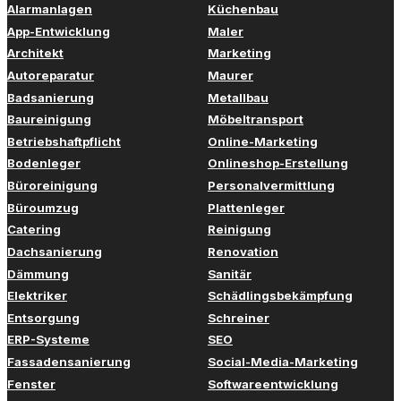
Alarmanlagen
Küchenbau
App-Entwicklung
Maler
Architekt
Marketing
Autoreparatur
Maurer
Badsanierung
Metallbau
Baureinigung
Möbeltransport
Betriebshaftpflicht
Online-Marketing
Bodenleger
Onlineshop-Erstellung
Büroreinigung
Personalvermittlung
Büroumzug
Plattenleger
Catering
Reinigung
Dachsanierung
Renovation
Dämmung
Sanitär
Elektriker
Schädlingsbekämpfung
Entsorgung
Schreiner
ERP-Systeme
SEO
Fassadensanierung
Social-Media-Marketing
Fenster
Softwareentwicklung