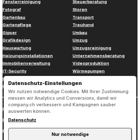
Fensterreinigung
Steuerberatung
Fotograf
Storen
Gartenbau
Transport
Gartenpflege
Treuhand
Gipser
Umbau
Grafikdesign
Umzug
Hauswartung
Umzugsreinigung
Heizungsinstallationen
Unternehmensberatung
Immobilienverwaltung
Videoproduktion
IT-Security
Wärmepumpen
IT-Support
Webdesign
Datenschutz-Einstellungen
Klimaanlagen
Werbung
Wir nutzen notwendige Cookies. Mit Ihrer Zustimmung
messen wir Analytics und Conversions, damit wir
company.ch verbessern und Kampagnen sauber
Login
auswerten können.
Impressum
Datenschutz
Datenschutz
Nur notwendige