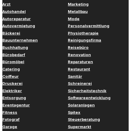
Arzt
Marketing
Autohandel
Metallbau
Autoreparatur
Mode
Autovermietung
Personalvermittlung
Bäckerei
Physiotherapie
Bauunternehmen
Reinigungsfirma
Buchhaltung
Reisebüro
Bürobedarf
Renovation
Büromöbel
Reparaturen
Catering
Restaurant
Coiffeur
Sanitär
Druckerei
Schreinerei
Elektriker
Sicherheitstechnik
Entsorgung
Softwareentwicklung
Eventagentur
Solaranlagen
Fitness
Spitex
Fotograf
Steuerberatung
Garage
Supermarkt