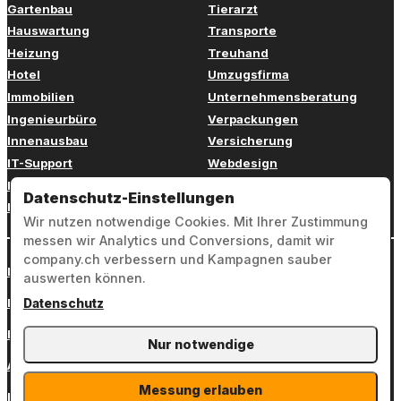
Gartenbau
Tierarzt
Hauswartung
Transporte
Heizung
Treuhand
Hotel
Umzugsfirma
Immobilien
Unternehmensberatung
Ingenieurbüro
Verpackungen
Innenausbau
Versicherung
IT-Support
Webdesign
Kinderbetreuung
Weiterbildung
Datenschutz-Einstellungen
Kosmetik
Zahnarzt
Wir nutzen notwendige Cookies. Mit Ihrer Zustimmung
messen wir Analytics und Conversions, damit wir
company.ch verbessern und Kampagnen sauber
Login
auswerten können.
Impressum
Datenschutz
Datenschutz
Nur notwendige
AGB
Messung erlauben
Kontakt