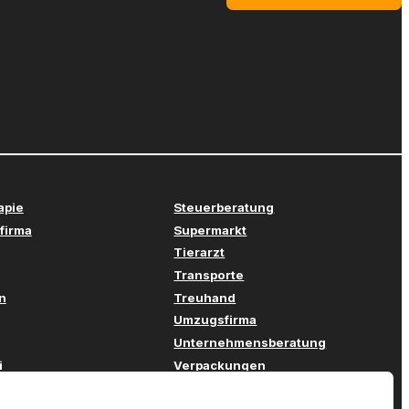
apie
Steuerberatung
firma
Supermarkt
Tierarzt
Transporte
n
Treuhand
Umzugsfirma
Unternehmensberatung
i
Verpackungen
stechnik
Versicherung