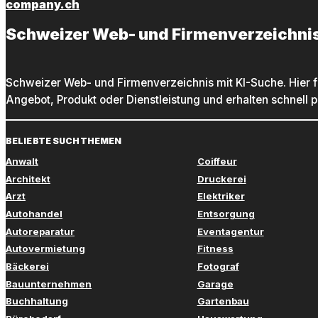
company.ch
Schweizer Web- und Firmenverzeichni
Schweizer Web- und Firmenverzeichnis mit KI-Suche. Hier f
Angebot, Produkt oder Dienstleistung und erhalten schnell 
BELIEBTE SUCHTHEMEN
Anwalt
Coiffeur
Architekt
Druckerei
Arzt
Elektriker
Autohandel
Entsorgung
Autoreparatur
Eventagentur
Autovermietung
Fitness
Bäckerei
Fotograf
Bauunternehmen
Garage
Buchhaltung
Gartenbau