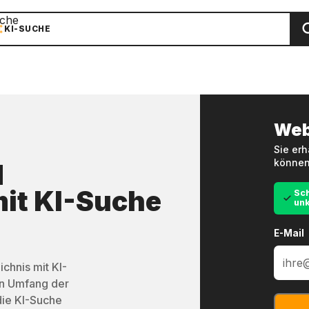
che
KI-SUCHE
Web
Sie erh
können
d
it
KI-Suche
Sch
unk
E-Mail
chnis mit KI-
en Umfang der
die KI-Suche