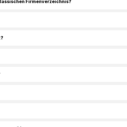
klassischen Firmenverzeichnis?
t?
?