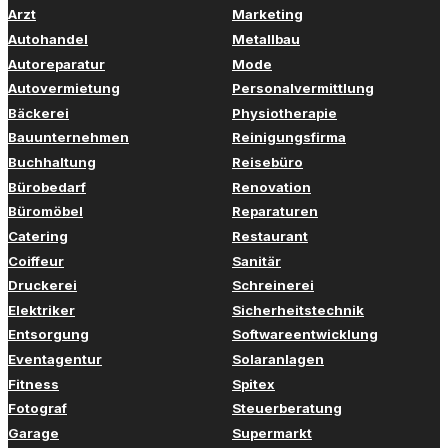
Arzt
Marketing
Autohandel
Metallbau
Autoreparatur
Mode
Autovermietung
Personalvermittlung
Bäckerei
Physiotherapie
Bauunternehmen
Reinigungsfirma
Buchhaltung
Reisebüro
Bürobedarf
Renovation
Büromöbel
Reparaturen
Catering
Restaurant
Coiffeur
Sanitär
Druckerei
Schreinerei
Elektriker
Sicherheitstechnik
Entsorgung
Softwareentwicklung
Eventagentur
Solaranlagen
Fitness
Spitex
Fotograf
Steuerberatung
Garage
Supermarkt