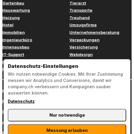
Gartenbau
Tierarzt
Hauswartung
Transporte
Heizung
Treuhand
Hotel
Umzugsfirma
Immobilien
Unternehmensberatung
Ingenieurbüro
Verpackungen
Innenausbau
Versicherung
IT-Support
Webdesign
Kinderbetreuung
Weiterbildung
Datenschutz-Einstellungen
Kosmetik
Zahnarzt
Wir nutzen notwendige Cookies. Mit Ihrer Zustimmung
messen wir Analytics und Conversions, damit wir
company.ch verbessern und Kampagnen sauber
Login
auswerten können.
Impressum
Datenschutz
Datenschutz
Nur notwendige
AGB
Messung erlauben
Kontakt