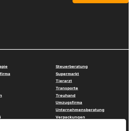
apie
Steuerberatung
firma
Supermarkt
Tierarzt
Transporte
n
Treuhand
Umzugsfirma
Unternehmensberatung
i
Verpackungen
stechnik
Versicherung