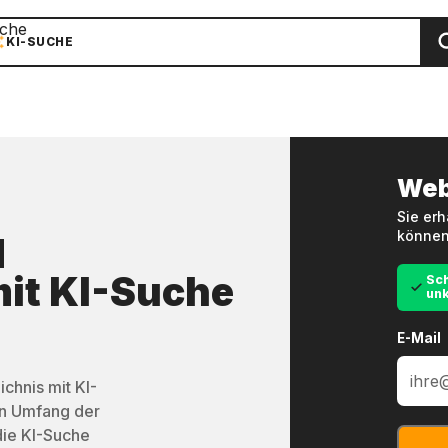
che
KI-SUCHE
Web
Sie erh
können
d
it
KI-Suche
Sch
unk
E-Mail
chnis mit KI-
en Umfang der
die KI-Suche