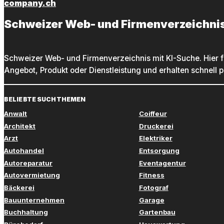
company.ch
Schweizer Web- und Firmenverzeichni
Schweizer Web- und Firmenverzeichnis mit KI-Suche. Hier f
Angebot, Produkt oder Dienstleistung und erhalten schnell 
BELIEBTE SUCHTHEMEN
Anwalt
Coiffeur
Architekt
Druckerei
Arzt
Elektriker
Autohandel
Entsorgung
Autoreparatur
Eventagentur
Autovermietung
Fitness
Bäckerei
Fotograf
Bauunternehmen
Garage
Buchhaltung
Gartenbau