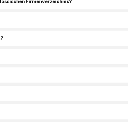
klassischen Firmenverzeichnis?
t?
?