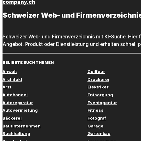
company.ch
Schweizer Web- und Firmenverzeichni
Schweizer Web- und Firmenverzeichnis mit KI-Suche. Hier f
Angebot, Produkt oder Dienstleistung und erhalten schnell 
BELIEBTE SUCHTHEMEN
Anwalt
Coiffeur
Architekt
Druckerei
Arzt
Elektriker
Autohandel
Entsorgung
Autoreparatur
Eventagentur
Autovermietung
Fitness
Bäckerei
Fotograf
Bauunternehmen
Garage
Buchhaltung
Gartenbau