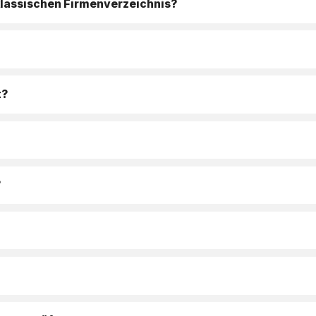
klassischen Firmenverzeichnis?
t?
?