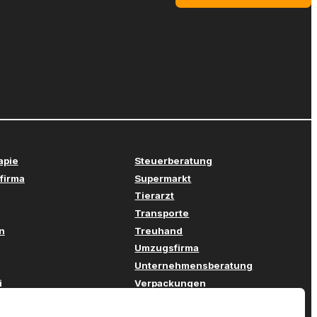
apie
Steuerberatung
firma
Supermarkt
Tierarzt
Transporte
n
Treuhand
Umzugsfirma
Unternehmensberatung
i
Verpackungen
stechnik
Versicherung