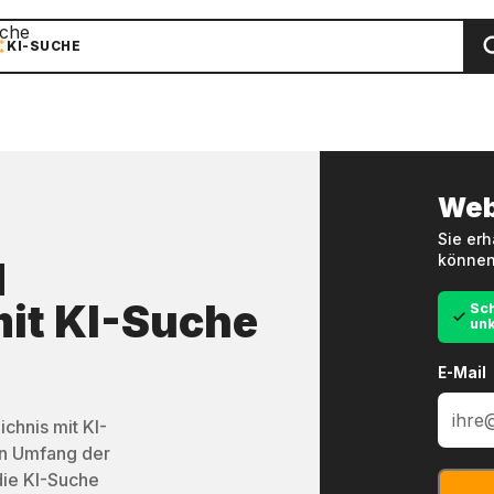
che
KI-SUCHE
Web
Sie erh
können
d
it
KI-Suche
Sch
unk
E-Mail
chnis mit KI-
en Umfang der
die KI-Suche